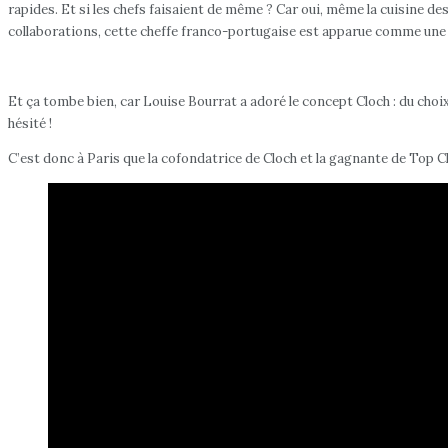
rapides. Et si les chefs faisaient de même ? Car oui, même la cuisine des
collaborations, cette cheffe franco-portugaise est apparue comme une é
Et ça tombe bien, car Louise Bourrat a adoré le concept Cloch : du choix 
hésité !
C’est donc à Paris que la cofondatrice de Cloch et la gagnante de Top 