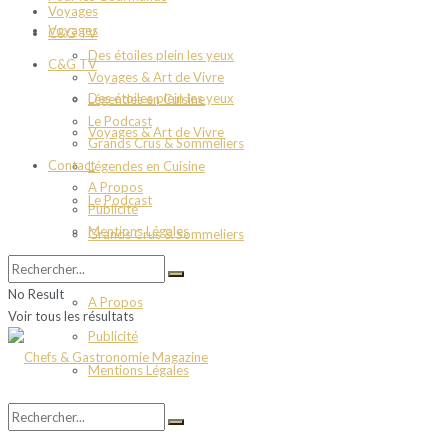
Voyages
Voyages
C&G TV
Des étoiles plein les yeux
C&G TV
Voyages & Art de Vivre
Des étoiles plein les yeux
Légendes en Cuisine
Le Podcast
Voyages & Art de Vivre
Grands Crus & Sommeliers
Contact
Légendes en Cuisine
A Propos
Le Podcast
Publicité
Mentions Légales
Grands Crus & Sommeliers
Contact
No Result
A Propos
Voir tous les résultats
Publicité
Mentions Légales