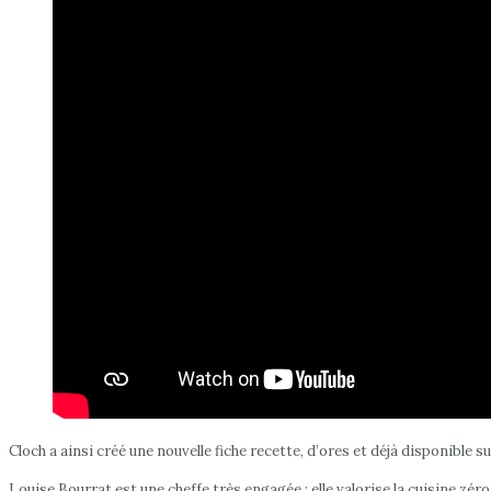
Cloch a ainsi créé une nouvelle fiche recette, d’ores et déjà disponible su
Louise Bourrat est une cheffe très engagée : elle valorise la cuisine zér