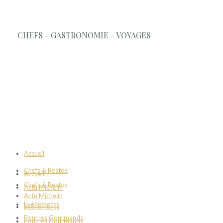
Accueil
Chefs & Restos
Accueil
Chefs & Restos
Actu Michelin
Actu Michelin
Evènements
Evènements
Pour les Gourmands
Pour les Gourmands