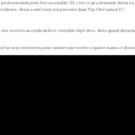
 professionnels peut être accessible ! Et c’est ce qu’a demandé Alexia à Lo
vidence. Alexia a suivi tout son parcours dans Top Chef saison 13 !
des recettes au rendu du livre, véritable objet déco. Alors quand Alexia lui
Chef se sont retrouvées pour cuisiner une recette à quatre mains ci-desso