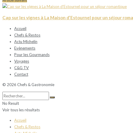
Article suivant
Cap sur les vignes à La Maison d’Estournel pour un séjour rom
Accueil
Chefs & Restos
Actu Michelin
Evènements
Pour les Gourmands
Voyages
C&G TV
Contact
© 2026 Chefs & Gastronomie
No Result
Voir tous les résultats
Accueil
Chefs & Restos