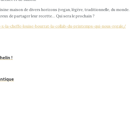
cuisine maison de divers horizons (vegan, légère, traditionnelle, du mond
ireux de partager leur recette… Qui sera le prochain ?
x-la-cheffe-louise-bourrat-la-collab-du-printemps-qui-nous-regale/
helin !
antique