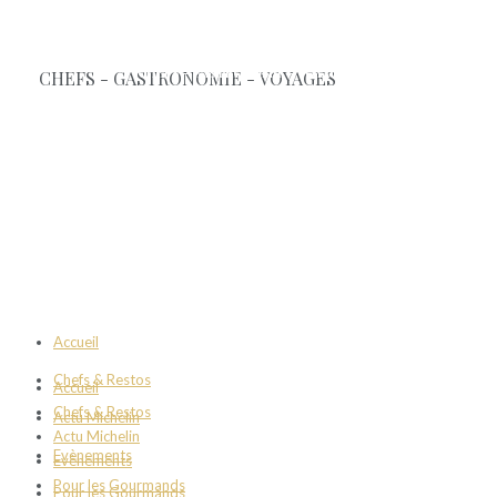
Accueil
Chefs & Restos
Accueil
Chefs & Restos
Actu Michelin
Actu Michelin
Evènements
Evènements
Pour les Gourmands
Pour les Gourmands