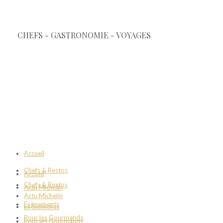
Accueil
Chefs & Restos
Accueil
Chefs & Restos
Actu Michelin
Actu Michelin
Evènements
Evènements
Pour les Gourmands
Pour les Gourmands