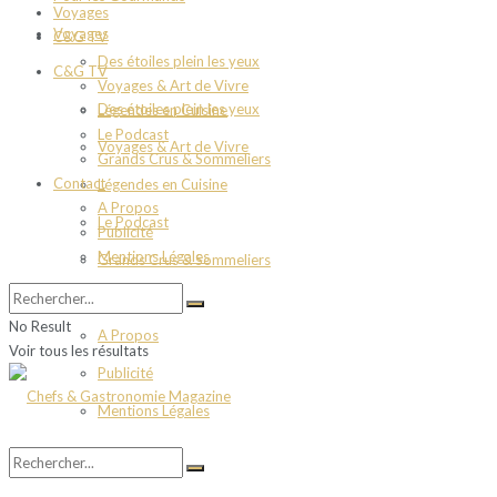
Voyages
Voyages
C&G TV
Des étoiles plein les yeux
C&G TV
Voyages & Art de Vivre
Des étoiles plein les yeux
Légendes en Cuisine
Le Podcast
Voyages & Art de Vivre
Grands Crus & Sommeliers
Contact
Légendes en Cuisine
A Propos
Le Podcast
Publicité
Mentions Légales
Grands Crus & Sommeliers
Contact
No Result
A Propos
Voir tous les résultats
Publicité
Mentions Légales