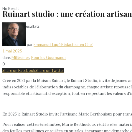
No Result
Ruinart studio : une création artisa
Voir tous les résultats
par
Emmanuel Lupé Rédacteur en Chef
1 mai 2025
dans
Millésimes
,
Pour les Gourmands
0
Share on Facebook
Share on Twitter
Créé en 2021 par la Maison Ruinart, le Ruinart Studio, invite de jeunes 
indissociables de l’élaboration du champagne, chaque artiste repousse 
responsable et artisanat d’exception, tout en respectant les valeurs d’i
En 2025 le Ruinart Studio invite l’artisane Marie Berthouloux pour tran
Pour réaliser cette série limitée, Marie Berthouloux réutilise les matéria
des feuilles métalliques enroulées en spirales, incarnant une démarche de