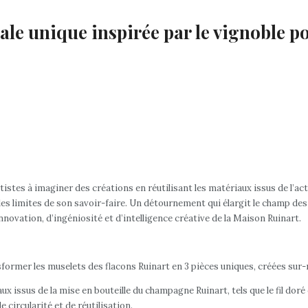
nale unique inspirée par le vignoble p
artistes à imaginer des créations en réutilisant les matériaux issus de l’a
les limites de son savoir-faire. Un détournement qui élargit le champ de
nnovation, d’ingéniosité et d’intelligence créative de la Maison Ruinart.
sformer les muselets des flacons Ruinart en 3 pièces uniques, créées sur
ux issus de la mise en bouteille du champagne Ruinart, tels que le fil doré 
 circularité et de réutilisation.