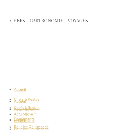
Accueil
Chefs & Restos
Accueil
Chefs & Restos
Actu Michelin
Actu Michelin
Evènements
Evènements
Pour les Gourmands
Pour les Gourmands