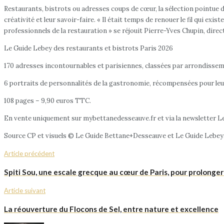
Restaurants, bistrots ou adresses coups de cœur, la sélection pointue d
créativité et leur savoir-faire. « Il était temps de renouer le fil qui e
professionnels de la restauration » se réjouit Pierre-Yves Chupin, dire
Le Guide Lebey des restaurants et bistrots Paris 2026
170 adresses incontournables et parisiennes, classées par arrondisse
6 portraits de personnalités de la gastronomie, récompensées pour leur c
108 pages – 9,90 euros TTC.
En vente uniquement sur mybettanedesseauve.fr et via la newsletter Le
Source CP et visuels © Le Guide Bettane+Desseauve et Le Guide Lebey
Article précédent
Spiti Sou, une escale grecque au cœur de Paris, pour prolonger 
Article suivant
La réouverture du Flocons de Sel, entre nature et excellence