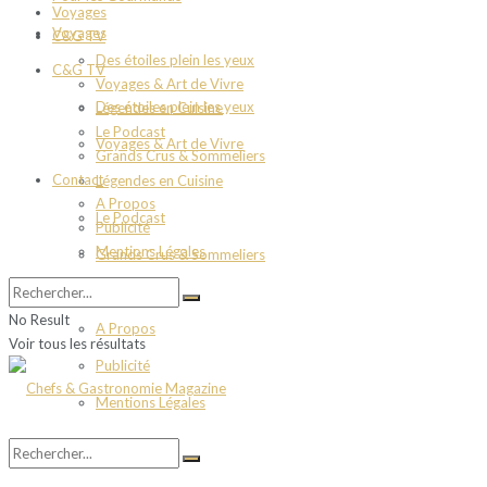
Voyages
Voyages
C&G TV
Des étoiles plein les yeux
C&G TV
Voyages & Art de Vivre
Des étoiles plein les yeux
Légendes en Cuisine
Le Podcast
Voyages & Art de Vivre
Grands Crus & Sommeliers
Contact
Légendes en Cuisine
A Propos
Le Podcast
Publicité
Mentions Légales
Grands Crus & Sommeliers
Contact
No Result
A Propos
Voir tous les résultats
Publicité
Mentions Légales