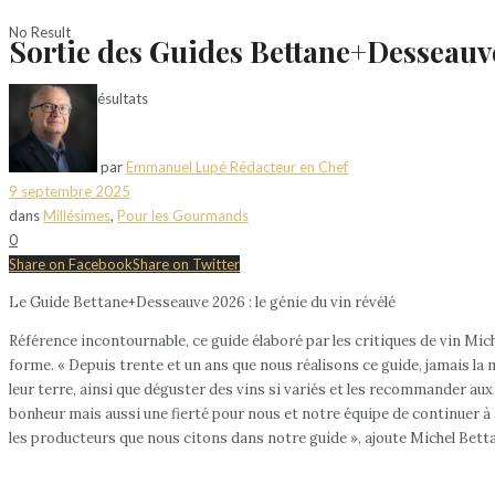
No Result
Sortie des Guides Bettane+Desseauv
Voir tous les résultats
par
Emmanuel Lupé Rédacteur en Chef
9 septembre 2025
dans
Millésimes
,
Pour les Gourmands
0
Share on Facebook
Share on Twitter
Le Guide Bettane+Desseauve 2026 : le génie du vin révélé
Référence incontournable, ce guide élaboré par les critiques de vin Mi
forme. « Depuis trente et un ans que nous réalisons ce guide, jamais la
leur terre, ainsi que déguster des vins si variés et les recommander 
bonheur mais aussi une fierté pour nous et notre équipe de continuer à a
les producteurs que nous citons dans notre guide », ajoute Michel Bett