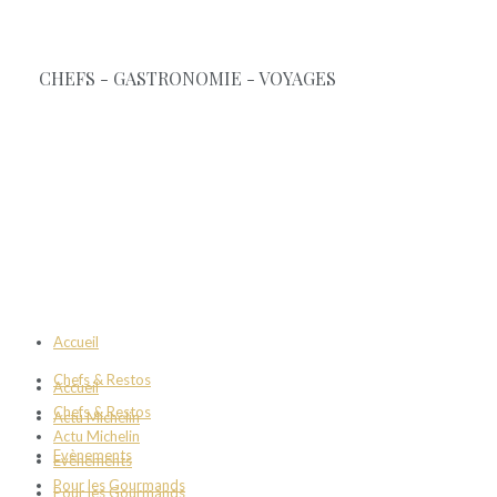
Accueil
Chefs & Restos
Accueil
Chefs & Restos
Actu Michelin
Actu Michelin
Evènements
Evènements
Pour les Gourmands
Pour les Gourmands