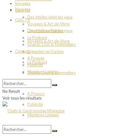
Voyages
Voyages
C&G TV
Des étoiles plein les yeux
C&G TV
Voyages & Art de Vivre
Des étoiles plein les yeux
Légendes en Cuisine
Le Podcast
Voyages & Art de Vivre
Grands Crus & Sommeliers
Contact
Légendes en Cuisine
A Propos
Le Podcast
Publicité
Mentions Légales
Grands Crus & Sommeliers
Contact
No Result
A Propos
Voir tous les résultats
Publicité
Mentions Légales