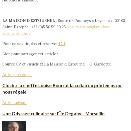
l’hôtellerie classique.
LA MAISON D’ESTOURNEL
: Route de Poumeys « Leyssac » . 33180
Saint-Estèphe . +33 (0)5 56 59 30 25.
reservations@lamaison-
estournel.com
.
Pour en savoir plus et réserver
ICI
.
Lien pour partager cet article :
Source CP et visuels © La Maison d’Estournel – G. Gardette.
Article précédent
Cloch x la cheffe Louise Bourrat la collab du printemps qui
nous régale
Article suivant
Une Odyssée culinaire sur l’Île Degaby – Marseille