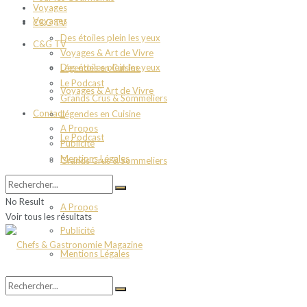
Voyages
Voyages
C&G TV
Des étoiles plein les yeux
C&G TV
Voyages & Art de Vivre
Des étoiles plein les yeux
Légendes en Cuisine
Le Podcast
Voyages & Art de Vivre
Grands Crus & Sommeliers
Contact
Légendes en Cuisine
A Propos
Le Podcast
Publicité
Mentions Légales
Grands Crus & Sommeliers
Contact
No Result
A Propos
Voir tous les résultats
Publicité
Mentions Légales