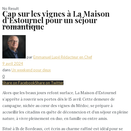
No Result
Cap sur les vignes à La Maison
d’Estournel pour un séjour
romantique
Voir tous les résultats
par
Emmanuel Lupé Rédacteur en Chef
9 avril 2024
dans
Un weekend pour deux
0
Share on Facebook
Share on Twitter
Alors que les beaux jours refont surface, La Maison d’Estournel
s’apprête à rouvrir ses portes dès le 15 avril. Cette demeure de
campagne, nichée au cœur des vignes du Médoc, se prépare à
accueillir les citadins en quête de déconnexion et d’un séjour en pleine
nature, à vivre pleinement en duo, en famille ou entre amis.
Situé à 1h de Bordeaux, cet écrin au charme raffiné est idéal pour se