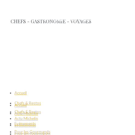
Accueil
Chefs & Restos
Accueil
Chefs & Restos
Actu Michelin
Actu Michelin
Evènements
Evènements
Pour les Gourmands
Pour les Gourmands