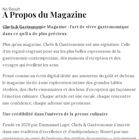
No Result
A Propos du Magazine
Chefs & Gastronomie Magazine : l’art de vivre gastronomique
Voir tous les résultats
dans ce qu’il a de plus précieux
Plus qu’un magazine, Chefs & Gastronomie est une signature. Celle
d’un regard exigeant posé sur les plus belles expressions de la
gastronomie contemporaine, des maisons d’exception et des
voyages qui éveillent les sens.
Pensé comme un écrin digital dédié aux amoureux du goût et du beau,
le magazine invite à une exploration intime des grandes tables
étoilées, des chefs visionnaires et des lieux d’exception qui façonnent
l’émotion culinaire. Chaque article est une escale, chaque rencontre
une confidence, chaque adresse une promesse.
Une crédibilité dans l’univers de la presse culinaire
Fondé en 2020 par Emmanuel Lupé, Chefs & Gastronomie s’inscrit
dans une tradition d’excellence et d’indépendance. Nourri par une
expérience au cœur de l’univers des médias de prestige — notamment