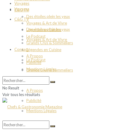
Voyages
Voyages
C&G TV
Des étoiles plein les yeux
C&G TV
Voyages & Art de Vivre
Des étoiles plein les yeux
Légendes en Cuisine
Le Podcast
Voyages & Art de Vivre
Grands Crus & Sommeliers
Contact
Légendes en Cuisine
A Propos
Le Podcast
Publicité
Mentions Légales
Grands Crus & Sommeliers
Contact
No Result
A Propos
Voir tous les résultats
Publicité
Mentions Légales