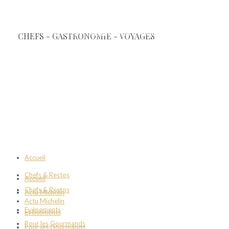
Accueil
Chefs & Restos
Accueil
Chefs & Restos
Actu Michelin
Actu Michelin
Evènements
Evènements
Pour les Gourmands
Pour les Gourmands