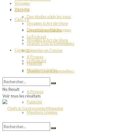
Voyages
Voyages
C&G TV
Des étoiles plein les yeux
C&G TV
Voyages & Art de Vivre
Des étoiles plein les yeux
Légendes en Cuisine
Le Podcast
Voyages & Art de Vivre
Grands Crus & Sommeliers
Contact
Légendes en Cuisine
A Propos
Le Podcast
Publicité
Mentions Légales
Grands Crus & Sommeliers
Contact
No Result
A Propos
Voir tous les résultats
Publicité
Mentions Légales