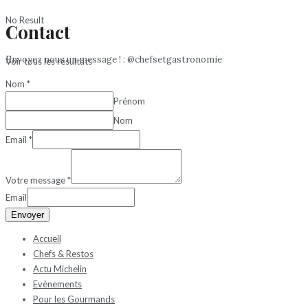
No Result
Contact
Envoyez nous un message ! : @chefsetgastronomie
Voir tous les résultats
Nom
*
Prénom
Nom
Email
*
Votre message
*
Email
Envoyer
Accueil
Chefs & Restos
Actu Michelin
Evènements
Pour les Gourmands