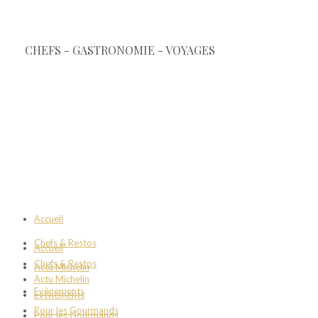
Accueil
Chefs & Restos
Accueil
Chefs & Restos
Actu Michelin
Actu Michelin
Evènements
Evènements
Pour les Gourmands
Pour les Gourmands