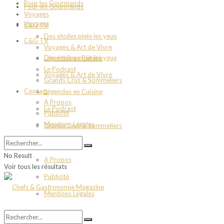
Pour les Gourmands
Pour les Gourmands
Voyages
Voyages
C&G TV
Des étoiles plein les yeux
C&G TV
Voyages & Art de Vivre
Des étoiles plein les yeux
Légendes en Cuisine
Le Podcast
Voyages & Art de Vivre
Grands Crus & Sommeliers
Contact
Légendes en Cuisine
A Propos
Le Podcast
Publicité
Mentions Légales
Grands Crus & Sommeliers
Contact
No Result
A Propos
Voir tous les résultats
Publicité
Mentions Légales