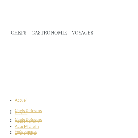
Chefs & Gastronomie Magazine
Accueil
Chefs & Restos
Accueil
Chefs & Restos
Actu Michelin
Actu Michelin
Evènements
Evènements