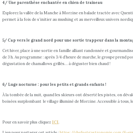
4/ Une parenthèse enchantée en chien de traineau
Explorez la vallée de la Manche à Morzine en balade tractée avec Quenti
permet à la fois de s’initier au mushing et au merveilleux univers nordi
5/ Cap vers le grand nord pour une sortie trappeur dans la mont
Cet hiver, place à une sortie en famille alliant randonnée et gourmandi
de 3 h. Au programme : après 3⁄4 d’heure de marche, le groupe prend poss
dégustation de chamallows grillés… à déguster bien chaud !
6/ Luge nocturne : pour les petits et grands enfants !
À la tombée de la nuit, quand les skieurs ont déserté les pistes, on dév
boisées surplombant le village illuminé de Morzine. Accessible à tous, le
Pour en savoir plus cliquez
ICI
.
Lien pour partager cet article :
https://chefsetgastronomie.com/6-exp