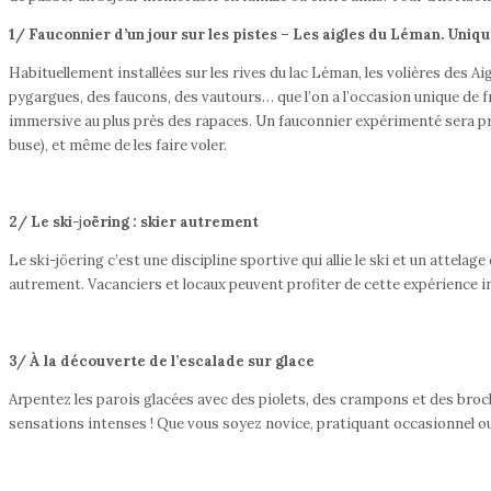
1/ Fauconnier d’un jour sur les pistes – Les aigles du Léman. Uniq
Habituellement installées sur les rives du lac Léman, les volières des 
pygargues, des faucons, des vautours… que l’on a l’occasion unique de f
immersive au plus près des rapaces. Un fauconnier expérimenté sera pré
buse), et même de les faire voler.
2/ Le ski
-j
oëring : skier autrement
Le ski-jöering c’est une discipline sportive qui allie le ski et un attelag
autrement. Vacanciers et locaux peuvent profiter de cette expérience 
3/ À la découverte de l’escalade sur glace
Arpentez les parois glacées avec des piolets, des crampons et des broche
sensations intenses ! Que vous soyez novice, pratiquant occasionnel ou