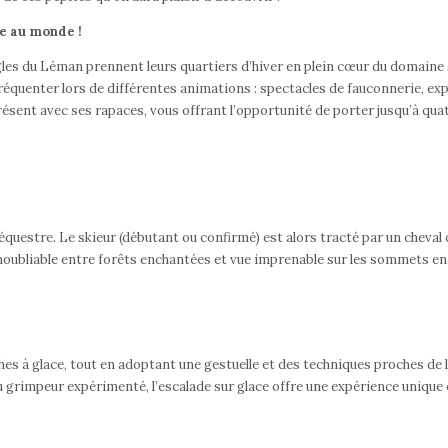
ue au monde !
Aigles du Léman prennent leurs quartiers d’hiver en plein cœur du domaine
réquenter lors de différentes animations : spectacles de fauconnerie, exp
sent avec ses rapaces, vous offrant l’opportunité de porter jusqu’à quat
e équestre. Le skieur (débutant ou confirmé) est alors tracté par un cheval o
inoubliable entre forêts enchantées et vue imprenable sur les sommets en
s à glace, tout en adoptant une gestuelle et des techniques proches de l’e
 grimpeur expérimenté, l’escalade sur glace offre une expérience unique 