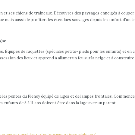
n et ses chiens de traîneaux. Découvrez des paysages enneigés à couper le
que mais aussi de profiter des étendues sauvages depuis le confort d’un t
agne
ses. Équipés de raquettes (spéciales petits- pieds pour les enfants) et en
ession des lieux et apprend à allumer un feu sur la neige et à construire 
ale les pentes du Pleney équipé de luges et de lampes frontales. Commence 
s enfants de 8 à 11 ans doivent être dans la luge avec un parent.
eriences-insolites-a-tester-a-morzine-cet-hiver/