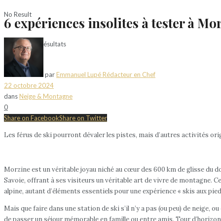
No Result
6 expériences insolites à tester à Mo
Voir tous les résultats
par
Emmanuel Lupé Rédacteur en Chef
22 octobre 2024
dans
Neige & Montagne
0
Share on Facebook
Share on Twitter
Les férus de ski pourront dévaler les pistes, mais d’autres activités or
Morzine est un véritable joyau niché au cœur des 600 km de glisse du do
Savoie, offrant à ses visiteurs un véritable art de vivre de montagne. C
alpine, autant d’éléments essentiels pour une expérience « skis aux pieds
Mais que faire dans une station de ski s’il n’y a pas (ou peu) de neige,
de passer un séjour mémorable en famille ou entre amis. Tour d’horizon d