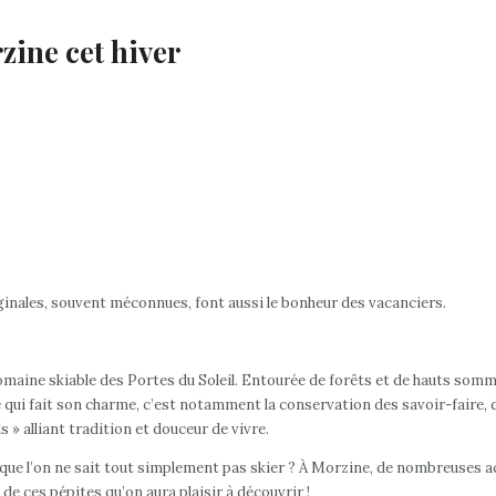
rzine cet hiver
iginales, souvent méconnues, font aussi le bonheur des vacanciers.
maine skiable des Portes du Soleil. Entourée de forêts et de hauts sommet
e qui fait son charme, c’est notamment la conservation des savoir-faire, d
 » alliant tradition et douceur de vivre.
 ou que l’on ne sait tout simplement pas skier ? À Morzine, de nombreuses 
e ces pépites qu’on aura plaisir à découvrir !