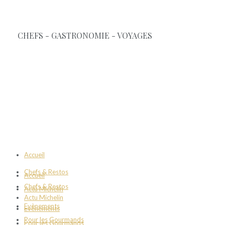
Accueil
Chefs & Restos
Accueil
Chefs & Restos
Actu Michelin
Actu Michelin
Evènements
Evènements
Pour les Gourmands
Pour les Gourmands