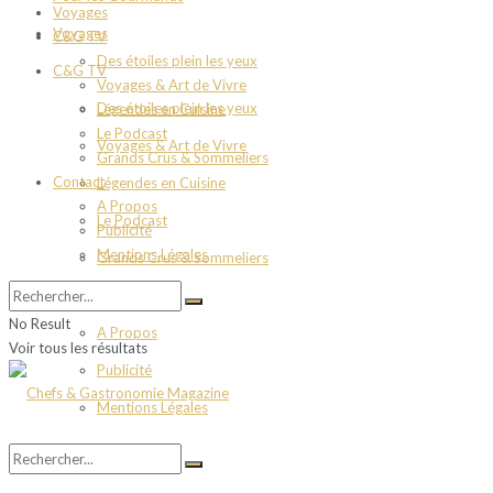
Voyages
Voyages
C&G TV
Des étoiles plein les yeux
C&G TV
Voyages & Art de Vivre
Des étoiles plein les yeux
Légendes en Cuisine
Le Podcast
Voyages & Art de Vivre
Grands Crus & Sommeliers
Contact
Légendes en Cuisine
A Propos
Le Podcast
Publicité
Mentions Légales
Grands Crus & Sommeliers
Contact
No Result
A Propos
Voir tous les résultats
Publicité
Mentions Légales