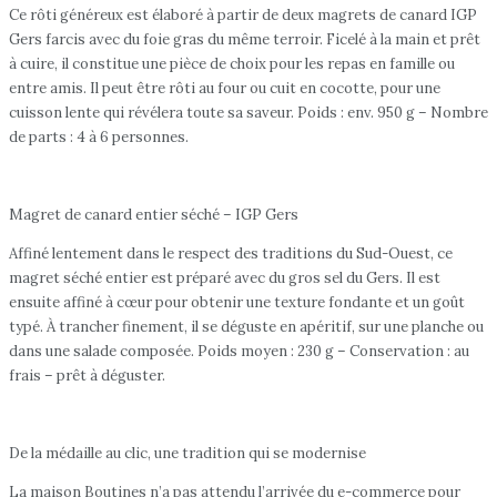
Ce rôti généreux est élaboré à partir de deux magrets de canard IGP
Gers farcis avec du foie gras du même terroir. Ficelé à la main et prêt
à cuire, il constitue une pièce de choix pour les repas en famille ou
entre amis. Il peut être rôti au four ou cuit en cocotte, pour une
cuisson lente qui révélera toute sa saveur. Poids : env. 950 g – Nombre
de parts : 4 à 6 personnes.
Magret de canard entier séché – IGP Gers
Affiné lentement dans le respect des traditions du Sud-Ouest, ce
magret séché entier est préparé avec du gros sel du Gers. Il est
ensuite affiné à cœur pour obtenir une texture fondante et un goût
typé. À trancher finement, il se déguste en apéritif, sur une planche ou
dans une salade composée. Poids moyen : 230 g – Conservation : au
frais – prêt à déguster.
De la médaille au clic, une tradition qui se modernise
La maison Boutines n’a pas attendu l’arrivée du e-commerce pour