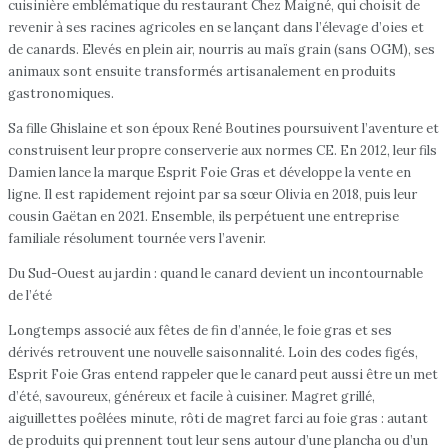
cuisinière emblématique du restaurant Chez Maigné, qui choisit de
revenir à ses racines agricoles en se lançant dans l’élevage d’oies et
de canards. Elevés en plein air, nourris au maïs grain (sans OGM), ses
animaux sont ensuite transformés artisanalement en produits
gastronomiques.
Sa fille Ghislaine et son époux René Boutines poursuivent l’aventure et
construisent leur propre conserverie aux normes CE. En 2012, leur fils
Damien lance la marque Esprit Foie Gras et développe la vente en
ligne. Il est rapidement rejoint par sa sœur Olivia en 2018, puis leur
cousin Gaëtan en 2021. Ensemble, ils perpétuent une entreprise
familiale résolument tournée vers l’avenir.
Du Sud-Ouest au jardin : quand le canard devient un incontournable
de l’été
Longtemps associé aux fêtes de fin d’année, le foie gras et ses
dérivés retrouvent une nouvelle saisonnalité. Loin des codes figés,
Esprit Foie Gras entend rappeler que le canard peut aussi être un met
d’été, savoureux, généreux et facile à cuisiner. Magret grillé,
aiguillettes poêlées minute, rôti de magret farci au foie gras : autant
de produits qui prennent tout leur sens autour d’une plancha ou d’un