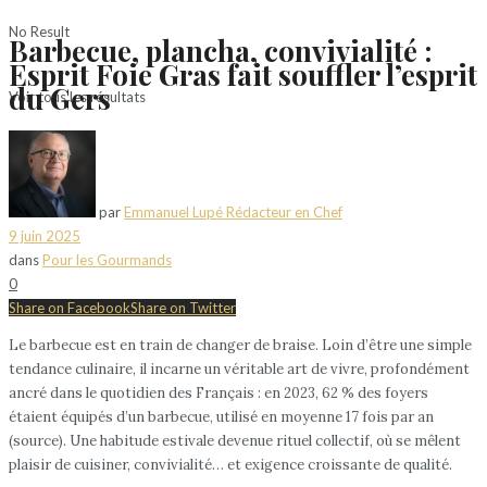
No Result
Barbecue, plancha, convivialité :
Esprit Foie Gras fait souffler l’esprit
du Gers
Voir tous les résultats
par
Emmanuel Lupé Rédacteur en Chef
9 juin 2025
dans
Pour les Gourmands
0
Share on Facebook
Share on Twitter
Le barbecue est en train de changer de braise. Loin d’être une simple
tendance culinaire, il incarne un véritable art de vivre, profondément
ancré dans le quotidien des Français : en 2023, 62 % des foyers
étaient équipés d’un barbecue, utilisé en moyenne 17 fois par an
(source). Une habitude estivale devenue rituel collectif, où se mêlent
plaisir de cuisiner, convivialité… et exigence croissante de qualité.