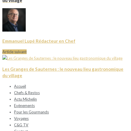
du village
Emmanuel Lupé Rédacteur en Chef
Article suivant
Les Granges de Sauternes : le nouveau lieu gastronomique
du village
Accueil
Chefs & Restos
Actu Michelin
Evènements
Pour les Gourmands
Voyages
C&G TV