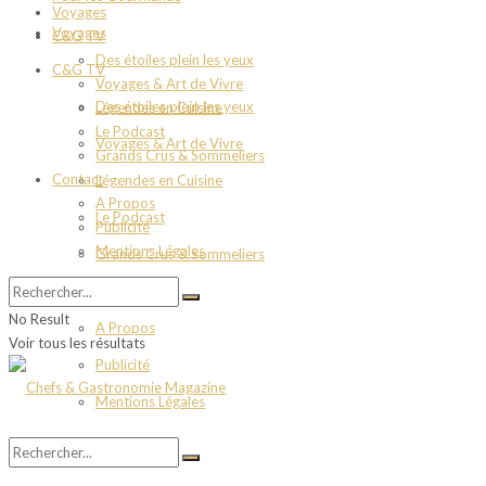
Voyages
Voyages
C&G TV
Des étoiles plein les yeux
C&G TV
Voyages & Art de Vivre
Des étoiles plein les yeux
Légendes en Cuisine
Le Podcast
Voyages & Art de Vivre
Grands Crus & Sommeliers
Contact
Légendes en Cuisine
A Propos
Le Podcast
Publicité
Mentions Légales
Grands Crus & Sommeliers
Contact
No Result
A Propos
Voir tous les résultats
Publicité
Mentions Légales