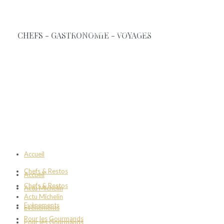
Accueil
Chefs & Restos
Accueil
Chefs & Restos
Actu Michelin
Actu Michelin
Evènements
Evènements
Pour les Gourmands
Pour les Gourmands