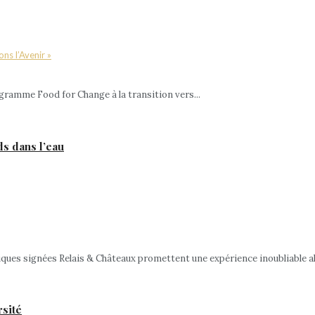
gramme Food for Change à la transition vers...
ds dans l’eau
iques signées Relais & Châteaux promettent une expérience inoubliable all
rsité