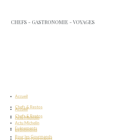
Accueil
Chefs & Restos
Accueil
Chefs & Restos
Actu Michelin
Actu Michelin
Evènements
Evènements
Pour les Gourmands
Pour les Gourmands