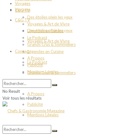
Voyages
Voyages
C&G TV
Des étoiles plein les yeux
C&G TV
Voyages & Art de Vivre
Des étoiles plein les yeux
Légendes en Cuisine
Le Podcast
Voyages & Art de Vivre
Grands Crus & Sommeliers
Contact
Légendes en Cuisine
A Propos
Le Podcast
Publicité
Mentions Légales
Grands Crus & Sommeliers
Contact
No Result
A Propos
Voir tous les résultats
Publicité
Mentions Légales