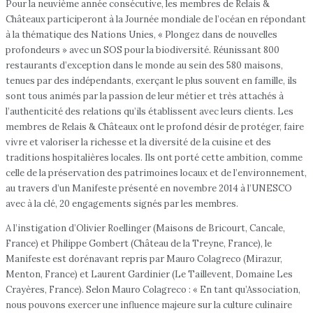
Pour la neuvième année consécutive, les membres de Relais &
Châteaux participeront à la Journée mondiale de l’océan en répondant
à la thématique des Nations Unies, « Plongez dans de nouvelles
profondeurs » avec un SOS pour la biodiversité. Réunissant 800
restaurants d’exception dans le monde au sein des 580 maisons,
tenues par des indépendants, exerçant le plus souvent en famille, ils
sont tous animés par la passion de leur métier et très attachés à
l’authenticité des relations qu’ils établissent avec leurs clients. Les
membres de Relais & Châteaux ont le profond désir de protéger, faire
vivre et valoriser la richesse et la diversité de la cuisine et des
traditions hospitalières locales. Ils ont porté cette ambition, comme
celle de la préservation des patrimoines locaux et de l’environnement,
au travers d’un Manifeste présenté en novembre 2014 à l’UNESCO
avec à la clé, 20 engagements signés par les membres.
A l’instigation d’Olivier Roellinger (Maisons de Bricourt, Cancale,
France) et Philippe Gombert (Château de la Treyne, France), le
Manifeste est dorénavant repris par Mauro Colagreco (Mirazur,
Menton, France) et Laurent Gardinier (Le Taillevent, Domaine Les
Crayères, France). Selon Mauro Colagreco : « En tant qu’Association,
nous pouvons exercer une influence majeure sur la culture culinaire