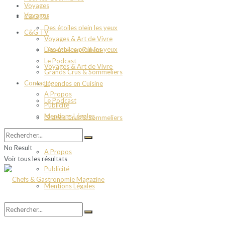
Voyages
Voyages
C&G TV
Des étoiles plein les yeux
C&G TV
Voyages & Art de Vivre
Des étoiles plein les yeux
Légendes en Cuisine
Le Podcast
Voyages & Art de Vivre
Grands Crus & Sommeliers
Contact
Légendes en Cuisine
A Propos
Le Podcast
Publicité
Mentions Légales
Grands Crus & Sommeliers
Contact
No Result
A Propos
Voir tous les résultats
Publicité
Mentions Légales