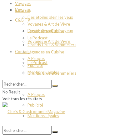
Voyages
Voyages
C&G TV
Des étoiles plein les yeux
C&G TV
Voyages & Art de Vivre
Des étoiles plein les yeux
Légendes en Cuisine
Le Podcast
Voyages & Art de Vivre
Grands Crus & Sommeliers
Contact
Légendes en Cuisine
A Propos
Le Podcast
Publicité
Mentions Légales
Grands Crus & Sommeliers
Contact
No Result
A Propos
Voir tous les résultats
Publicité
Mentions Légales