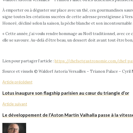
À emporter ou à déguster sur place avec un thé, ces gourmandises sauron
signe toutes les créations sucrées de cette adresse prestigieuse à Vers
Honoré, décliné selon la saison, la pèche blanche et son incontournable s
« Cette année, j’ai voulu rendre hommage au Noël traditionnel, avec ce 
elle se savoure. Au-delà d’être beau, un dessert doit avant tout être bon,
Lien pour partager l’article :
https://chefsetgastronomie.com/chef-pa
Source et visuels © Waldorf Astoria Versailles – Trianon Palace – Cyril
Article précédent
Lotus inaugure son flagship parisien au cœur du triangle d’or
Article suivant
Le développement de l’Aston Martin Valhalla passe à la vitess