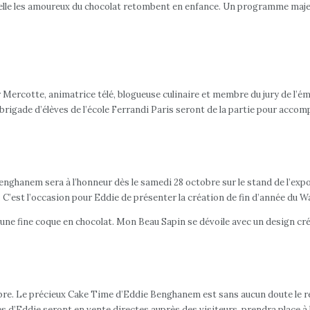
quelle les amoureux du chocolat retombent en enfance. Un programme maje
cotte, animatrice télé, blogueuse culinaire et membre du jury de l’émis
rigade d’élèves de l’école Ferrandi Paris seront de la partie pour accom
nghanem sera à l’honneur dès le samedi 28 octobre sur le stand de l’exp
 C’est l’occasion pour Eddie de présenter la création de fin d’année du W
une fine coque en chocolat. Mon Beau Sapin se dévoile avec un design créat
re. Le précieux Cake Time d’Eddie Benghanem est sans aucun doute le re
s d’Eddie seront en vente directes auprès des visiteurs, prendra place à l’