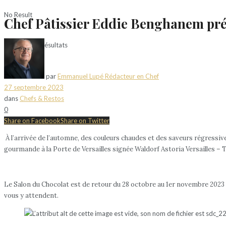
No Result
Chef Pâtissier Eddie Benghanem pré
Voir tous les résultats
par
Emmanuel Lupé Rédacteur en Chef
27 septembre 2023
dans
Chefs & Restos
0
Share on Facebook
Share on Twitter
À l’arrivée de l’automne, des couleurs chaudes et des saveurs régressiv
gourmande à la Porte de Versailles signée Waldorf Astoria Versailles – 
Le Salon du Chocolat est de retour du 28 octobre au 1er novembre 2023 à
vous y attendent.