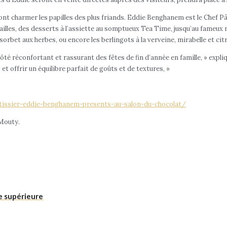
t charmer les papilles des plus friands. Eddie Benghanem est le Chef Pâti
ailles, des desserts à l’assiette au somptueux Tea Time, jusqu’au fameux 
orbet aux herbes, ou encore les berlingots à la verveine, mirabelle et cit
côté réconfortant et rassurant des fêtes de fin d’année en famille, » expl
 et offrir un équilibre parfait de goûts et de textures, »
tissier-eddie-benghanem-presents-au-salon-du-chocolat/
 Mouty.
e supérieure