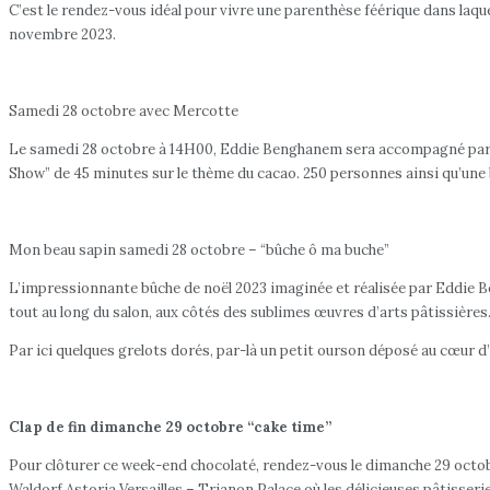
C’est le rendez-vous idéal pour vivre une parenthèse féérique dans la
novembre 2023.
Samedi 28 octobre avec Mercotte
Le samedi 28 octobre à 14H00, Eddie Benghanem sera accompagné par Mer
Show” de 45 minutes sur le thème du cacao. 250 personnes ainsi qu’une b
Mon beau sapin samedi 28 octobre – “bûche ô ma buche”
L’impressionnante bûche de noël 2023 imaginée et réalisée par Eddie Be
tout au long du salon, aux côtés des sublimes œuvres d’arts pâtissières.
Par ici quelques grelots dorés, par-là un petit ourson déposé au cœur d’
Clap de fin dimanche 29 octobre “cake time”
Pour clôturer ce week-end chocolaté, rendez-vous le dimanche 29 octob
Waldorf Astoria Versailles – Trianon Palace où les délicieuses pâtisserie