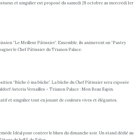
stueux et singulier est proposé du samedi 28 octobre au mercredi 1er
sion “Le Meilleur Pâtissier”. Ensemble, ils animeront un “Pastry
pagner le Chef Pâtissier du Trianon Palace.
osition “Bûche ô ma bûche”. La bûche du Chef Pâtissier sera exposée
aldorf Astoria Versailles – Trianon Palace : Mon Beau Sapin.
if et singulier tout en jouant de couleurs vives et élégantes.
mède Idéal pour contrer le blues du dimanche soir. Un stand dédié au
étage du hall 5 du Salon.