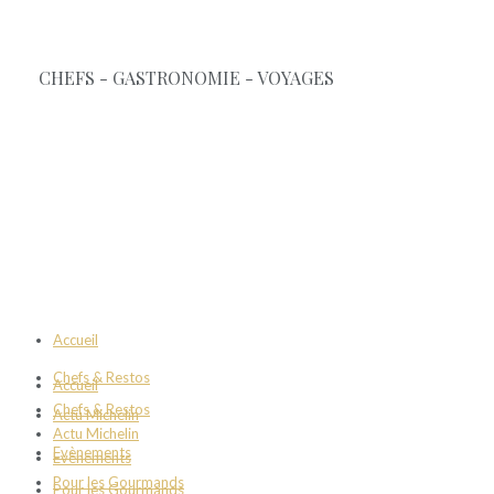
Accueil
Chefs & Restos
Accueil
Chefs & Restos
Actu Michelin
Actu Michelin
Evènements
Evènements
Pour les Gourmands
Pour les Gourmands