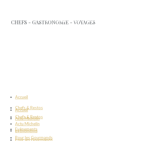
Accueil
Chefs & Restos
Accueil
Chefs & Restos
Actu Michelin
Actu Michelin
Evènements
Evènements
Pour les Gourmands
Pour les Gourmands