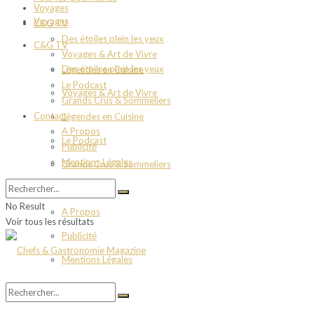
Voyages
Voyages
C&G TV
Des étoiles plein les yeux
C&G TV
Voyages & Art de Vivre
Des étoiles plein les yeux
Légendes en Cuisine
Le Podcast
Voyages & Art de Vivre
Grands Crus & Sommeliers
Contact
Légendes en Cuisine
A Propos
Le Podcast
Publicité
Mentions Légales
Grands Crus & Sommeliers
Contact
No Result
A Propos
Voir tous les résultats
Publicité
Mentions Légales