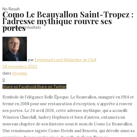
No Result
Como Le Beauvallon Saint-Tropez :
l’adresse mythique rouvre ses
portes
Voir tous les résultats
par
Emmanuel Lupé Rédacteur en Chef
28 novembre 2025
dans
Voyages
0
Share on Facebook
Share on Twitter
Symbole de l’élégance Belle Époque, Le Beauvallon, inauguré en 1914 et
fermé en 2008 pour une restauration d’exception, s’apprête à rouvrir
ses portes. Le 24 avril 2026, cette adresse mythique, qui a accueilli
Winston Churchill, Audrey Hepburn et bien d’autres, entamera un
nouveau chapitre de son histoire sous le nom de Como Le Beauvallon.
Une renaissance signée Como Hotels and Resorts, qui dévoile ainsi sa