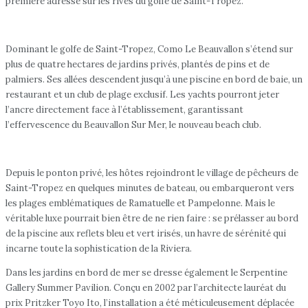
première adresse sur les rives du golfe de Saint-Tropez.
Dominant le golfe de Saint-Tropez, Como Le Beauvallon s’étend sur
plus de quatre hectares de jardins privés, plantés de pins et de
palmiers. Ses allées descendent jusqu’à une piscine en bord de baie, un
restaurant et un club de plage exclusif. Les yachts pourront jeter
l’ancre directement face à l’établissement, garantissant
l’effervescence du Beauvallon Sur Mer, le nouveau beach club.
Depuis le ponton privé, les hôtes rejoindront le village de pêcheurs de
Saint-Tropez en quelques minutes de bateau, ou embarqueront vers
les plages emblématiques de Ramatuelle et Pampelonne. Mais le
véritable luxe pourrait bien être de ne rien faire : se prélasser au bord
de la piscine aux reflets bleu et vert irisés, un havre de sérénité qui
incarne toute la sophistication de la Riviera.
Dans les jardins en bord de mer se dresse également le Serpentine
Gallery Summer Pavilion. Conçu en 2002 par l’architecte lauréat du
prix Pritzker Toyo Ito, l’installation a été méticuleusement déplacée