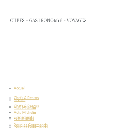
Accueil
Chefs & Restos
Accueil
Chefs & Restos
Actu Michelin
Actu Michelin
Evènements
Evènements
Pour les Gourmands
Pour les Gourmands