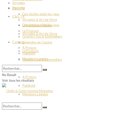
Voyages
Voyages
C&G TV
Des étoiles plein les yeux
C&G TV
Voyages & Art de Vivre
Des étoiles plein les yeux
Légendes en Cuisine
Le Podcast
Voyages & Art de Vivre
Grands Crus & Sommeliers
Contact
Légendes en Cuisine
A Propos
Le Podcast
Publicité
Mentions Légales
Grands Crus & Sommeliers
Contact
No Result
A Propos
Voir tous les résultats
Publicité
Mentions Légales