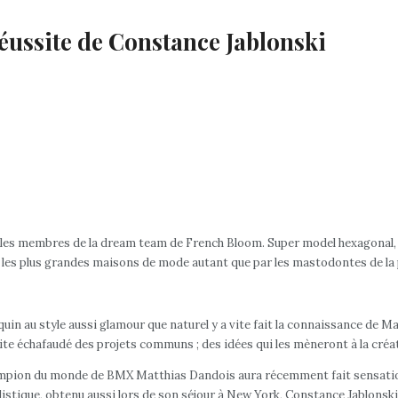
éussite de Constance Jablonski
ous les membres de la dream team de French Bloom. Super model hexagonal
 par les plus grandes maisons de mode autant que par les mastodontes de la 
uin au style aussi glamour que naturel y a vite fait la connaissance de 
 vite échafaudé des projets communs ; des idées qui les mèneront à la cré
pion du monde de BMX Matthias Dandois aura récemment fait sensation en
Holistique, obtenu aussi lors de son séjour à New York, Constance Jablon