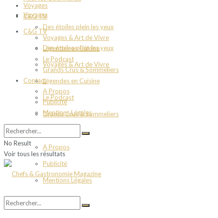
Voyages
Voyages
C&G TV
Des étoiles plein les yeux
C&G TV
Voyages & Art de Vivre
Des étoiles plein les yeux
Légendes en Cuisine
Le Podcast
Voyages & Art de Vivre
Grands Crus & Sommeliers
Contact
Légendes en Cuisine
A Propos
Le Podcast
Publicité
Mentions Légales
Grands Crus & Sommeliers
Contact
No Result
A Propos
Voir tous les résultats
Publicité
Mentions Légales