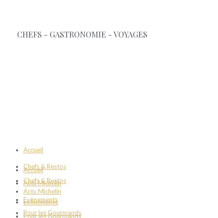
Accueil
Chefs & Restos
Accueil
Chefs & Restos
Actu Michelin
Actu Michelin
Evènements
Evènements
Pour les Gourmands
Pour les Gourmands