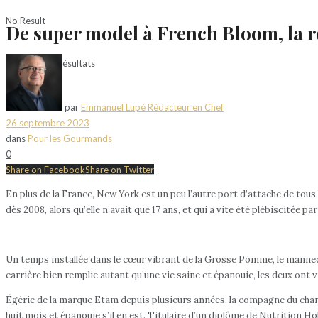
No Result
De super model à French Bloom, la r
Voir tous les résultats
par
Emmanuel Lupé Rédacteur en Chef
26 septembre 2023
dans
Pour les Gourmands
0
Share on Facebook
Share on Twitter
En plus de la France, New York est un peu l’autre port d’attache de t
dès 2008, alors qu’elle n’avait que 17 ans, et qui a vite été plébiscitée
Un temps installée dans le cœur vibrant de la Grosse Pomme, le manneq
carrière bien remplie autant qu’une vie saine et épanouie, les deux ont
Égérie de la marque Etam depuis plusieurs années, la compagne du cham
huit mois et épanouie s’il en est. Titulaire d’un diplôme de Nutrition 