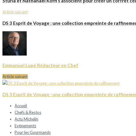
Sturia et Nathanaël Koffi s’associent pour créer un coffret cé
Article suivant
DS 3 Esprit de Voyage : une collection empreinte de raffineme
Emmanuel Lupé Rédacteur en Chef
Article suivant
DS 3 Esprit de Voyage : une collection empreinte de raffineme
Accueil
Chefs & Restos
Actu Michelin
Evènements
Pour les Gourmands