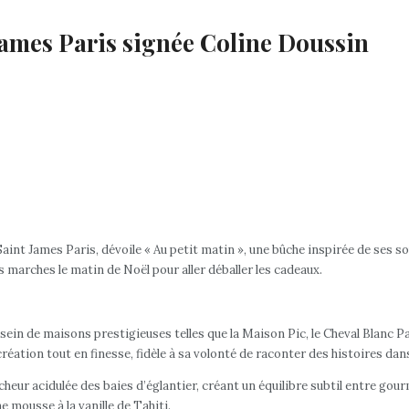
James Paris signée Coline Doussin
u Saint James Paris, dévoile « Au petit matin », une bûche inspirée de ses
les marches le matin de Noël pour aller déballer les cadeaux.
sein de maisons prestigieuses telles que la Maison Pic, le Cheval Blanc P
 création tout en finesse, fidèle à sa volonté de raconter des histoires da
aîcheur acidulée des baies d’églantier, créant un équilibre subtil entre g
ne mousse à la vanille de Tahiti.