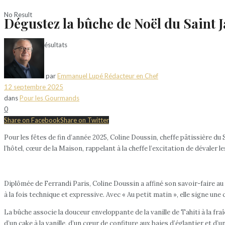
No Result
Dégustez la bûche de Noël du Saint 
Voir tous les résultats
par
Emmanuel Lupé Rédacteur en Chef
12 septembre 2025
dans
Pour les Gourmands
0
Share on Facebook
Share on Twitter
Pour les fêtes de fin d’année 2025, Coline Doussin, cheffe pâtissière d
l’hôtel, cœur de la Maison, rappelant à la cheffe l’excitation de dévaler 
Diplômée de Ferrandi Paris, Coline Doussin a affiné son savoir-faire au 
à la fois technique et expressive. Avec « Au petit matin », elle signe une
La bûche associe la douceur enveloppante de la vanille de Tahiti à la fr
d’un cake à la vanille, d’un cœur de confiture aux baies d’églantier et d’u