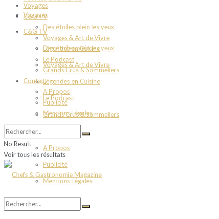
Voyages
Voyages
C&G TV
Des étoiles plein les yeux
C&G TV
Voyages & Art de Vivre
Des étoiles plein les yeux
Légendes en Cuisine
Le Podcast
Voyages & Art de Vivre
Grands Crus & Sommeliers
Contact
Légendes en Cuisine
A Propos
Le Podcast
Publicité
Mentions Légales
Grands Crus & Sommeliers
Contact
No Result
A Propos
Voir tous les résultats
Publicité
Mentions Légales