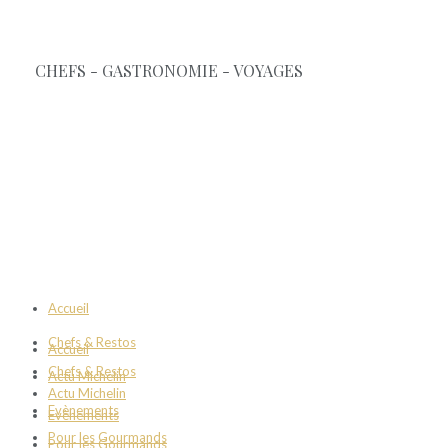
Accueil
Chefs & Restos
Accueil
Chefs & Restos
Actu Michelin
Actu Michelin
Evènements
Evènements
Pour les Gourmands
Pour les Gourmands