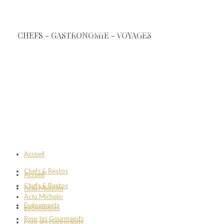
Accueil
Chefs & Restos
Accueil
Chefs & Restos
Actu Michelin
Actu Michelin
Evènements
Evènements
Pour les Gourmands
Pour les Gourmands