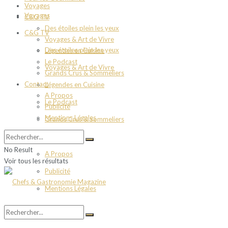
Voyages
Voyages
C&G TV
Des étoiles plein les yeux
C&G TV
Voyages & Art de Vivre
Des étoiles plein les yeux
Légendes en Cuisine
Le Podcast
Voyages & Art de Vivre
Grands Crus & Sommeliers
Contact
Légendes en Cuisine
A Propos
Le Podcast
Publicité
Mentions Légales
Grands Crus & Sommeliers
Contact
No Result
A Propos
Voir tous les résultats
Publicité
Mentions Légales