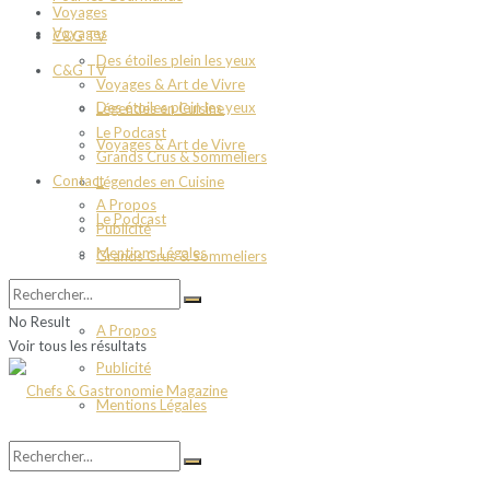
Voyages
Voyages
C&G TV
Des étoiles plein les yeux
C&G TV
Voyages & Art de Vivre
Des étoiles plein les yeux
Légendes en Cuisine
Le Podcast
Voyages & Art de Vivre
Grands Crus & Sommeliers
Contact
Légendes en Cuisine
A Propos
Le Podcast
Publicité
Mentions Légales
Grands Crus & Sommeliers
Contact
No Result
A Propos
Voir tous les résultats
Publicité
Mentions Légales