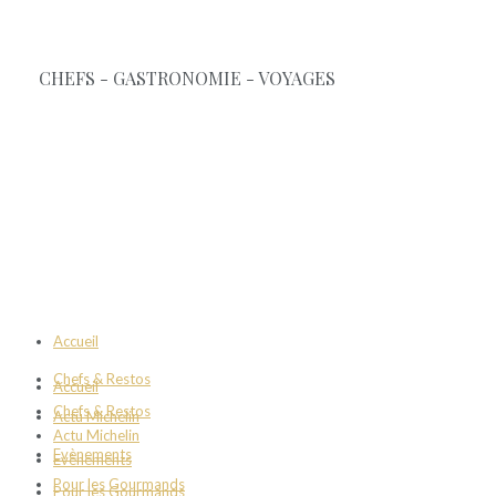
Accueil
Chefs & Restos
Accueil
Chefs & Restos
Actu Michelin
Actu Michelin
Evènements
Evènements
Pour les Gourmands
Pour les Gourmands