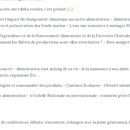
scrire aux tables rondes c’est gratuit
ICI
.
érer l’impact du changement climatique sur notre alimentation – Aliment
on et préservation des fonds marins – L’eau, une ressource à ménager 
 l’Agriculture et de la Souveraineté Alimentaire et de la Direction Généra
mment les filières de productions sont-elles structurées ? – Bien manger 
cancer – Alimentation tout au long de sa vie : de la naissance à nos aînés
à notre organisme Etc…
rigine et saisonnalité des produits – Cantines Scolaires – Obésité infan
e alimentation – A l’échelle Nationale ou internationale : comment gérer 
e conférences, débats, rencontres, échanges avec la jeune génération, le