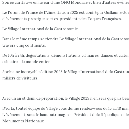
Soirée caritative en faveur d’une ONG Mondiale et bien d’autres événem
Le Forum de France de l’Alimentation 2025 est confié par Guillaume Go
d’évènements prestigieux et ex-présidente des Toques Françaises.
Le Village International de la Gastronomie
Dans le même temps se tiendra Le Village International de la Gastronomi
travers cinq continents.
De 10h à 24h, dégustations, démonstrations culinaires, danses et cultu
culinaires du monde entier.
Après une incroyable édition 2023, le Village International de la Gastr
milliers de visiteurs.
Avec un an et demi de préparation, le Village 2025 n’en sera que plus b
D’ici là, toute l’équipe du Village vous donne rendez-vous du 15 au 18 m
L’événement, sous le haut patronage du Président de la République et l
Monuments Nationaux.