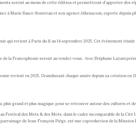
ents seront au menu de cette édition et permettront d’apporter des répo
mez à Marie Sauce-Bourreau et son agence Athenacom, experte depuis plus
e qui revient à Paris du 11 au 14 septembre 2025. Cet événement réunit 6
re de la Francophonie seront au rendez-vous. Avec Stéphane Layani prési
onomie revient en 2025. Grandissant chaque année depuis sa création en 201
eau, plus grand et plus magique, pour se retrouver autour des cultures e
ai au Festival des Mets & des Mots, dans le cadre incomparable de la Cité 
e parrainage de Jean-François Piège, est une coproduction de la Mission 