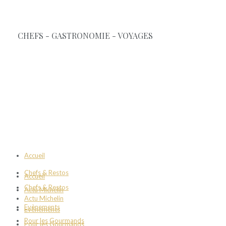
Accueil
Chefs & Restos
Accueil
Chefs & Restos
Actu Michelin
Actu Michelin
Evènements
Evènements
Pour les Gourmands
Pour les Gourmands