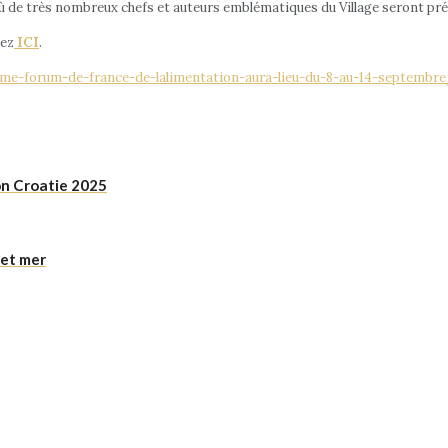
 où de très nombreux chefs et auteurs emblématiques du Village seront pr
uez
ICI
.
me-forum-de-france-de-lalimentation-aura-lieu-du-8-au-14-septembr
on Croatie 2025
 et mer