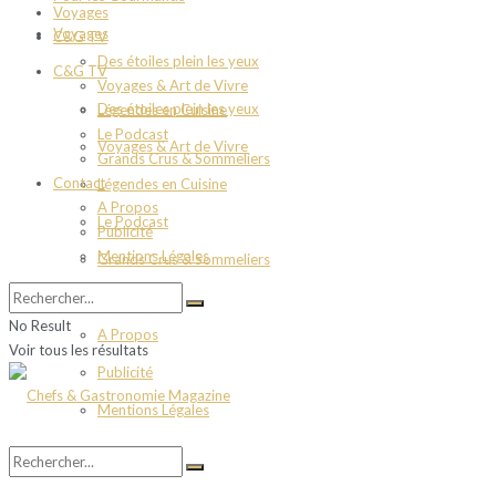
Voyages
Voyages
C&G TV
Des étoiles plein les yeux
C&G TV
Voyages & Art de Vivre
Des étoiles plein les yeux
Légendes en Cuisine
Le Podcast
Voyages & Art de Vivre
Grands Crus & Sommeliers
Contact
Légendes en Cuisine
A Propos
Le Podcast
Publicité
Mentions Légales
Grands Crus & Sommeliers
Contact
No Result
A Propos
Voir tous les résultats
Publicité
Mentions Légales