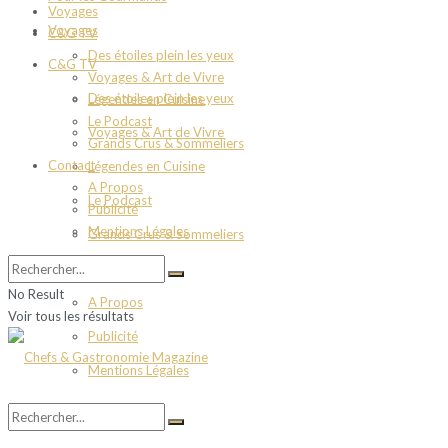
Voyages
Voyages
C&G TV
Des étoiles plein les yeux
C&G TV
Voyages & Art de Vivre
Des étoiles plein les yeux
Légendes en Cuisine
Le Podcast
Voyages & Art de Vivre
Grands Crus & Sommeliers
Contact
Légendes en Cuisine
A Propos
Le Podcast
Publicité
Mentions Légales
Grands Crus & Sommeliers
Contact
No Result
A Propos
Voir tous les résultats
Publicité
Mentions Légales