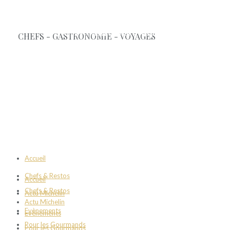
Accueil
Chefs & Restos
Accueil
Chefs & Restos
Actu Michelin
Actu Michelin
Evènements
Evènements
Pour les Gourmands
Pour les Gourmands