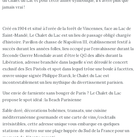
du Chalet du Lac et pour cette année symbolique, il s’avère plus que
jamais vrai !
Créé en 1904 et situé à l’orée de la forêt de Vincennes, face au Lac de
Saint-Mandé, Le Chalet du Lac est un lieu de passage obligé chargée
d’histoire. Pavillon de chasse de Napoléon III, établissement festif à
succès durant les années folles, lieu occupé par l’envahisseur durant la
Seconde Guerre Mondiale avant d’être le QG des alliés durant la
Libération, adresse branchée dans laquelle s’est déroulé le concert
exclusif des Sex Pistols et spot dans lequel trône une boule à facettes,
œuvre unique signée Philippe Starck, le Chalet du Lac est
incontestablement un lieu mythique du divertissement parisien.
Une envie de farniente sans bouger de Paris ? Le Chalet du Lac
propose le spot idéal : la Beach Parisienne
Sable doré, décorations bohèmes, transats, une cuisine
méditerranéenne gourmande et une carte de vins/cocktails
irrésistibles, cette adresse unique vous embarque en quelques
stations de métro sur une plage huppée du Sud de la France pour un