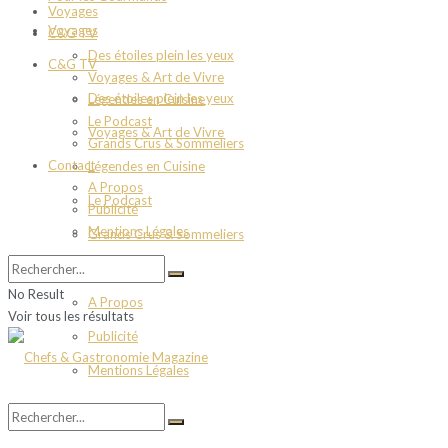
Voyages
Voyages
C&G TV
Des étoiles plein les yeux
C&G TV
Voyages & Art de Vivre
Des étoiles plein les yeux
Légendes en Cuisine
Le Podcast
Voyages & Art de Vivre
Grands Crus & Sommeliers
Contact
Légendes en Cuisine
A Propos
Le Podcast
Publicité
Mentions Légales
Grands Crus & Sommeliers
Contact
No Result
A Propos
Voir tous les résultats
Publicité
Mentions Légales