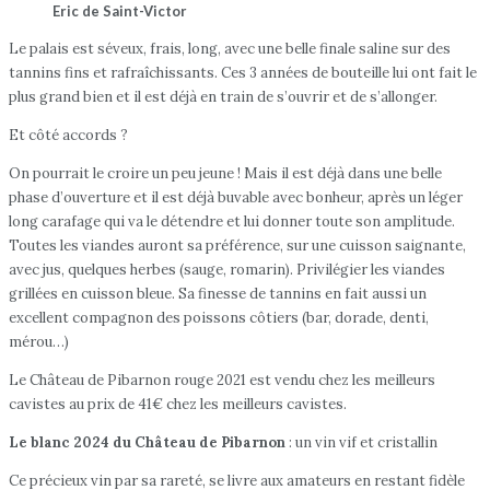
Eric de Saint-Victor
Le palais est séveux, frais, long, avec une belle finale saline sur des
tannins fins et rafraîchissants. Ces 3 années de bouteille lui ont fait le
plus grand bien et il est déjà en train de s’ouvrir et de s’allonger.
Et côté accords ?
On pourrait le croire un peu jeune ! Mais il est déjà dans une belle
phase d’ouverture et il est déjà buvable avec bonheur, après un léger
long carafage qui va le détendre et lui donner toute son amplitude.
Toutes les viandes auront sa préférence, sur une cuisson saignante,
avec jus, quelques herbes (sauge, romarin). Privilégier les viandes
grillées en cuisson bleue. Sa finesse de tannins en fait aussi un
excellent compagnon des poissons côtiers (bar, dorade, denti,
mérou…)
Le Château de Pibarnon rouge 2021 est vendu chez les meilleurs
cavistes au prix de 41€ chez les meilleurs cavistes.
Le blanc 2024 du Château de Pibarnon
: un vin vif et cristallin
Ce précieux vin par sa rareté, se livre aux amateurs en restant fidèle