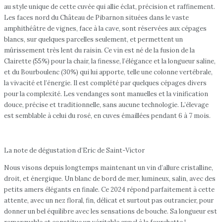
au style unique de cette cuvée qui allie éclat, précision et raffinement.
Les faces nord du Château de Pibarnon situées dans le vaste
amphithéâtre de vignes, face à la cave, sont réservées aux cépages
blancs, sur quelques parcelles seulement, et permettent un
mûrissement très lent du raisin. Ce vin est né de la fusion de la
Clairette (55%) pour la chair, la finesse, l’élégance et la longueur saline,
et du Bourboulenc (30%) qui lui apporte, telle une colonne vertébrale,
la vivacité et l’énergie. Il est complété par quelques cépages divers
pour la complexité. Les vendanges sont manuelles et la vinification
douce, précise et traditionnelle, sans aucune technologie. L’élevage
est semblable à celui du rosé, en cuves émaillées pendant 6 à 7 mois.
La note de dégustation d’Eric de Saint-Victor
Nous visons depuis longtemps maintenant un vin d’allure cristalline,
droit, et énergique. Un blanc de bord de mer, lumineux, salin, avec des
petits amers élégants en finale. Ce 2024 répond parfaitement à cette
attente, avec un nez floral, fin, délicat et surtout pas outrancier, pour
donner un bel équilibre avec les sensations de bouche. Sa longueur est