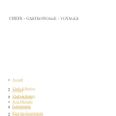
Accueil
Chefs & Restos
Accueil
Chefs & Restos
Actu Michelin
Actu Michelin
Evènements
Evènements
Pour les Gourmands
Pour les Gourmands