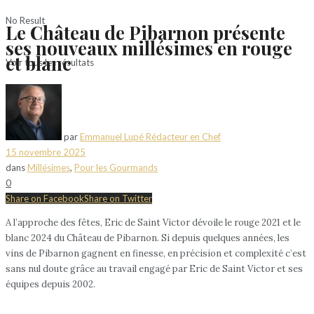
No Result
Le Château de Pibarnon présente
ses nouveaux millésimes en rouge
et blanc
Voir tous les résultats
par
Emmanuel Lupé Rédacteur en Chef
15 novembre 2025
dans
Millésimes
,
Pour les Gourmands
0
Share on Facebook
Share on Twitter
A l’approche des fêtes, Eric de Saint Victor dévoile le rouge 2021 et le
blanc 2024 du Château de Pibarnon. Si depuis quelques années, les
vins de Pibarnon gagnent en finesse, en précision et complexité c’est
sans nul doute grâce au travail engagé par Eric de Saint Victor et ses
équipes depuis 2002.