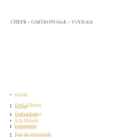
Accueil
Chefs & Restos
Accueil
Chefs & Restos
Actu Michelin
Actu Michelin
Evènements
Evènements
Pour les Gourmands
Pour les Gourmands