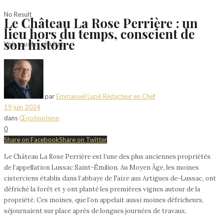
No Result
Le Château La Rose Perrière : un
lieu hors du temps, conscient de
son histoire
Voir tous les résultats
par
Emmanuel Lupé Rédacteur en Chef
19 juin 2024
dans
Œnotourisme
0
Share on Facebook
Share on Twitter
Le Château La Rose Perrière est l’une des plus anciennes propriétés
de l’appellation Lussac Saint-Émilion. Au Moyen Âge, les moines
cisterciens établis dans l’abbaye de Faize aux Artigues de-Lussac, ont
défriché la forêt et y ont planté les premières vignes autour de la
propriété. Ces moines, que l’on appelait aussi moines défricheurs,
séjournaient sur place après de longues journées de travaux.