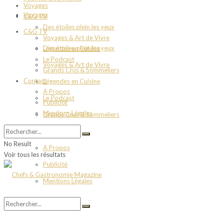
Voyages
Voyages
C&G TV
Des étoiles plein les yeux
C&G TV
Voyages & Art de Vivre
Des étoiles plein les yeux
Légendes en Cuisine
Le Podcast
Voyages & Art de Vivre
Grands Crus & Sommeliers
Contact
Légendes en Cuisine
A Propos
Le Podcast
Publicité
Mentions Légales
Grands Crus & Sommeliers
Contact
No Result
A Propos
Voir tous les résultats
Publicité
Mentions Légales