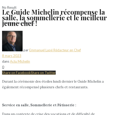
No Result
Le Guide Michelin récompense la
salle, la sommellerie et le meilleur
jeune chef !
Voir tous les résultats
par
Emmanuel Lupé Rédacteur en Chef
8 mars 2023
dans
Actu Michelin
0
Share on Facebook
Share on Twitter
Durant la cérémonie des étoiles lundi dernier le Guide Michelin a
également récompensé plusieurs chefs et restaurants.
Service en salle, Sommellerie et Pâtisserie :
Dans un contexte de crise des vocations et de difficulté de