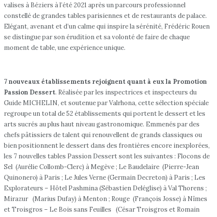
valises à Béziers à l’été 2021 après un parcours professionnel
constellé de grandes tables parisiennes et de restaurants de palace.
Elégant, avenant et d’un calme qui inspire la sérénité, Frédéric Rouen
se distingue par son érudition et sa volonté de faire de chaque
moment de table, une expérience unique.
7 nouveaux établissements rejoignent quant à eux la Promotion
Passion Dessert
. Réalisée par les inspectrices et inspecteurs du
Guide MICHELIN, et soutenue par Valrhona, cette sélection spéciale
regroupe un total de 52 établissements qui portent le dessert et les
arts sucrés au plus haut niveau gastronomique. Emmenés par des
chefs pâtissiers de talent qui renouvellent de grands classiques ou
bien positionnent le dessert dans des frontières encore inexplorées,
les 7 nouvelles tables Passion Dessert sont les suivantes : Flocons de
Sel (Aurélie Collomb-Clerc) à Megève ; Le Baudelaire (Pierre-Jean
Quinonero) à Paris ; Le Jules Verne (Germain Decreton) à Paris ; Les
Explorateurs – Hôtel Pashmina (Sébastien Deléglise) à Val Thorens ;
Mirazur (Marius Dufay) à Menton ; Rouge (François Josse) à Nîmes
et Troisgros – Le Bois sans Feuilles (César Troisgros et Romain