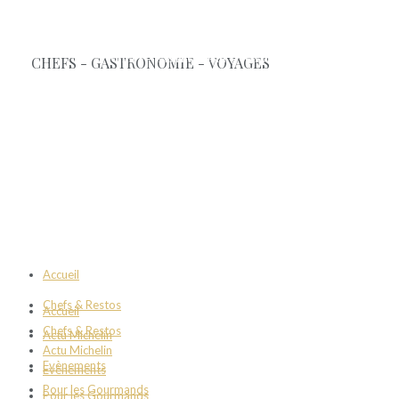
Accueil
Chefs & Restos
Accueil
Chefs & Restos
Actu Michelin
Actu Michelin
Evènements
Evènements
Pour les Gourmands
Pour les Gourmands