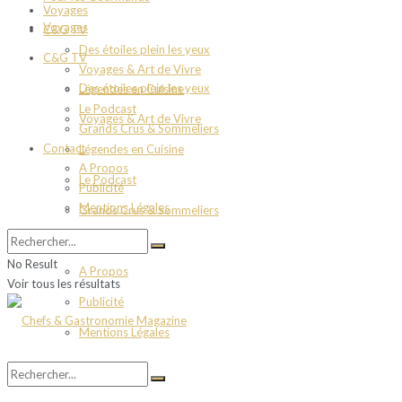
Voyages
Voyages
C&G TV
Des étoiles plein les yeux
C&G TV
Voyages & Art de Vivre
Des étoiles plein les yeux
Légendes en Cuisine
Le Podcast
Voyages & Art de Vivre
Grands Crus & Sommeliers
Contact
Légendes en Cuisine
A Propos
Le Podcast
Publicité
Mentions Légales
Grands Crus & Sommeliers
Contact
No Result
A Propos
Voir tous les résultats
Publicité
Mentions Légales