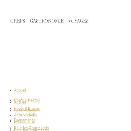
Accueil
Chefs & Restos
Accueil
Chefs & Restos
Actu Michelin
Actu Michelin
Evènements
Evènements
Pour les Gourmands
Pour les Gourmands