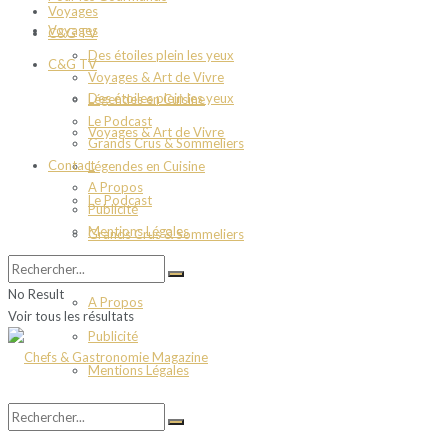
Voyages
Voyages
C&G TV
Des étoiles plein les yeux
C&G TV
Voyages & Art de Vivre
Des étoiles plein les yeux
Légendes en Cuisine
Le Podcast
Voyages & Art de Vivre
Grands Crus & Sommeliers
Contact
Légendes en Cuisine
A Propos
Le Podcast
Publicité
Mentions Légales
Grands Crus & Sommeliers
Contact
No Result
A Propos
Voir tous les résultats
Publicité
Mentions Légales