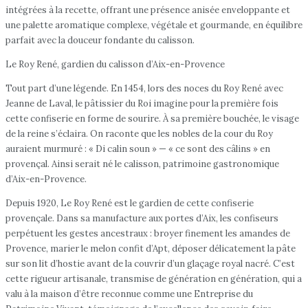
intégrées à la recette, offrant une présence anisée enveloppante et
une palette aromatique complexe, végétale et gourmande, en équilibre
parfait avec la douceur fondante du calisson.
Le Roy René, gardien du calisson d’Aix-en-Provence
Tout part d’une légende. En 1454, lors des noces du Roy René avec
Jeanne de Laval, le pâtissier du Roi imagine pour la première fois
cette confiserie en forme de sourire. À sa première bouchée, le visage
de la reine s’éclaira. On raconte que les nobles de la cour du Roy
auraient murmuré : « Di calin soun » — « ce sont des câlins » en
provençal. Ainsi serait né le calisson, patrimoine gastronomique
d’Aix-en-Provence.
Depuis 1920, Le Roy René est le gardien de cette confiserie
provençale. Dans sa manufacture aux portes d’Aix, les confiseurs
perpétuent les gestes ancestraux : broyer finement les amandes de
Provence, marier le melon confit d’Apt, déposer délicatement la pâte
sur son lit d’hostie avant de la couvrir d’un glaçage royal nacré. C’est
cette rigueur artisanale, transmise de génération en génération, qui a
valu à la maison d’être reconnue comme une Entreprise du