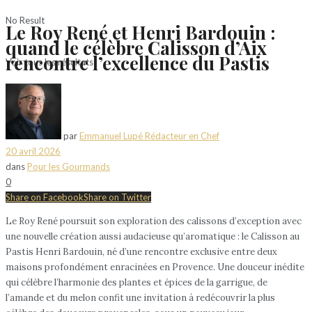
No Result
Le Roy René et Henri Bardouin :
quand le célèbre Calisson d’Aix
rencontre l’excellence du Pastis
Voir tous les résultats
par
Emmanuel Lupé Rédacteur en Chef
20 avril 2026
dans
Pour les Gourmands
0
Share on Facebook
Share on Twitter
Le Roy René poursuit son exploration des calissons d’exception avec
une nouvelle création aussi audacieuse qu’aromatique : le Calisson au
Pastis Henri Bardouin, né d’une rencontre exclusive entre deux
maisons profondément enracinées en Provence. Une douceur inédite
qui célèbre l’harmonie des plantes et épices de la garrigue, de
l’amande et du melon confit une invitation à redécouvrir la plus