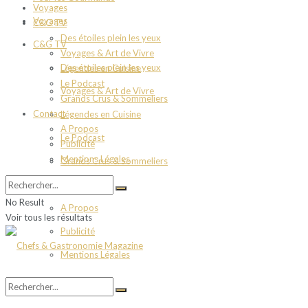
Voyages
Voyages
C&G TV
Des étoiles plein les yeux
C&G TV
Voyages & Art de Vivre
Des étoiles plein les yeux
Légendes en Cuisine
Le Podcast
Voyages & Art de Vivre
Grands Crus & Sommeliers
Contact
Légendes en Cuisine
A Propos
Le Podcast
Publicité
Mentions Légales
Grands Crus & Sommeliers
Contact
No Result
A Propos
Voir tous les résultats
Publicité
Mentions Légales