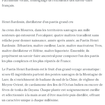
Patrimoine Vivant, témoignage de l’excellence des savoir-faire
français.
Henri Bardouin, distillateur d’un pastis grand cru
Au creux des Mourres, dans les territoires sauvages aux mille
senteurs qui entourent Forcalquier, quatre maîtres travaillent sans
relâche pour donner naissance, année après année, au Pastis Henri
Bardouin : Sébastien, maître cueilleur, Lucie, maître macérateur, Yves,
maître distillateur et Hélène, maître liquoriste. Ensemble, ils
perpétuent un savoir-faire ancestral pour composer l’un des pastis
les plus complexes et les plus réputés de France.
Le Pastis Henri Bardouin est le fruit d’un grand voyage aromatique :
si ses 65 ingrédients partent des pentes sauvages de la Montagne de
Lure, ils s’enrichissent de badiane du sud de la Chine, de réglisse du
Moyen-Orient, de cardamome des îles de l’Océan Indien ou encore de
fèves de tonka du Guyana. Chaque plante est soigneusement cueillie
et sélectionnée à la main avant d’être macérée puis distillée, offrant
un caractère unique à chaque millésime.