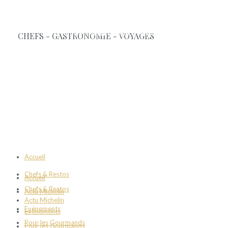
Accueil
Chefs & Restos
Accueil
Chefs & Restos
Actu Michelin
Actu Michelin
Evènements
Evènements
Pour les Gourmands
Pour les Gourmands