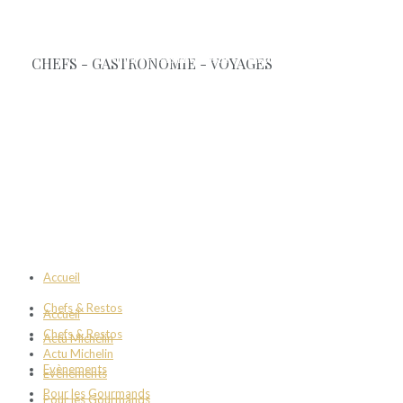
Accueil
Chefs & Restos
Accueil
Chefs & Restos
Actu Michelin
Actu Michelin
Evènements
Evènements
Pour les Gourmands
Pour les Gourmands