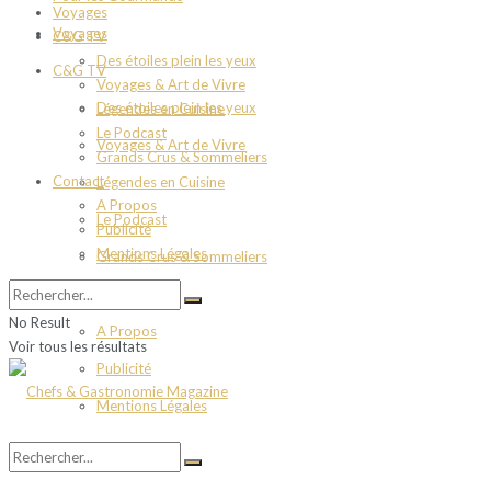
Voyages
Voyages
C&G TV
Des étoiles plein les yeux
C&G TV
Voyages & Art de Vivre
Des étoiles plein les yeux
Légendes en Cuisine
Le Podcast
Voyages & Art de Vivre
Grands Crus & Sommeliers
Contact
Légendes en Cuisine
A Propos
Le Podcast
Publicité
Mentions Légales
Grands Crus & Sommeliers
Contact
No Result
A Propos
Voir tous les résultats
Publicité
Mentions Légales