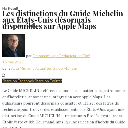
No Result
Les distinctions du Guide Michelin
aux États-Unis désormais
disponibles sur Apple Maps
Voir tous les résultats
par
Emmanuel Lupé Rédacteur en Chef
15 mai 2025
dans
Actu Michelin
,
Actualités Guide Michelin
0
Share on Facebook
Share on Twitter
Le Guide MICHELIN, référence mondiale en matière de gastronomie
et d’hôtellerie, annonce une intégration avec Apple Maps. Les
utilisateurs pourront désormais consulter et utiliser des filtres de
recherche pour trouver des établissements aux États-Unis ayant une
distinction du Guide MICHELIN — restaurants Étoilés, restaurants
Étoile Verte et Bib Gourmand, ainsi qu’une sélection d’hôtels du Guide