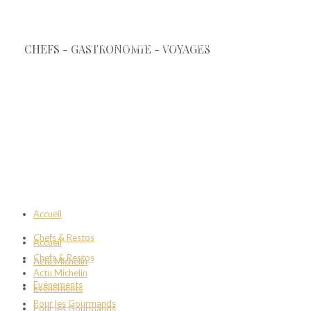
Accueil
Chefs & Restos
Accueil
Chefs & Restos
Actu Michelin
Actu Michelin
Evènements
Evènements
Pour les Gourmands
Pour les Gourmands