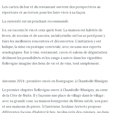
Les cartes du bar et du restaurant ouvrent des perspectives au
répertoire et au terroir, pour les faire vivre à sa façon.
La curiosité est un penchant recommandé.
Ici, on raconte le vin et ceux qui le font. La maison est habitée de
livres, de recoins et de savoirs, un labyrinthe où l’on se perd pour y
faire les meilleures rencontres et découvertes. L’initiation y est
ludique, la mise en pratique conviviale, avec ou sans nos experts
œnologiques. Bar à vins, restaurant, caves et salons de dégustation
déclinent les possibilités et les rangs à suivre dans les vignobles.
Bellevigne imagine des lieux de vie et de vins, tout simplement.
Automne 2024 : première cuvée en Bourgogne, à Chambolle Musigny
Le premier chapitre Bellevigne ouvre à Chambolle-Musigny, au cœur
de la Côte de Nuits. Il y façonne une place de village dans le village :
avec sa grande cour, sa maison bourgeoise du 18ème siècle, son parc
et ses maisons de pierre. À l’intérieur, Jordane Arrivetz propose
différentes façons d’habiter le lieu. Au plus près des cuisines, ou dans