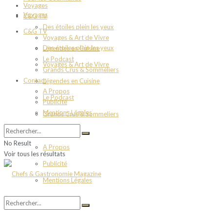
Voyages
Voyages
C&G TV
Des étoiles plein les yeux
C&G TV
Voyages & Art de Vivre
Des étoiles plein les yeux
Légendes en Cuisine
Le Podcast
Voyages & Art de Vivre
Grands Crus & Sommeliers
Contact
Légendes en Cuisine
A Propos
Le Podcast
Publicité
Mentions Légales
Grands Crus & Sommeliers
Contact
No Result
A Propos
Voir tous les résultats
Publicité
Mentions Légales