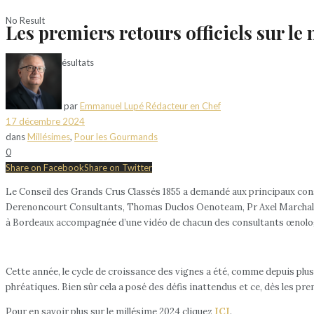
No Result
Les premiers retours officiels sur l
Voir tous les résultats
par
Emmanuel Lupé Rédacteur en Chef
17 décembre 2024
dans
Millésimes
,
Pour les Gourmands
0
Share on Facebook
Share on Twitter
Le Conseil des Grands Crus Classés 1855 a demandé aux principaux con
Derenoncourt Consultants, Thomas Duclos Oenoteam, Pr Axel Marchal et
à Bordeaux accompagnée d’une vidéo de chacun des consultants œnolog
Cette année, le cycle de croissance des vignes a été, comme depuis plus
phréatiques. Bien sûr cela a posé des défis inattendus et ce, dès les pre
Pour en savoir plus sur le millésime 2024 cliquez
ICI
.