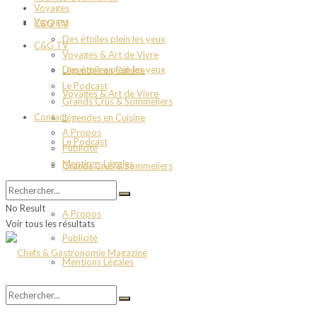
Voyages
Voyages
C&G TV
Des étoiles plein les yeux
C&G TV
Voyages & Art de Vivre
Des étoiles plein les yeux
Légendes en Cuisine
Le Podcast
Voyages & Art de Vivre
Grands Crus & Sommeliers
Contact
Légendes en Cuisine
A Propos
Le Podcast
Publicité
Mentions Légales
Grands Crus & Sommeliers
Contact
No Result
A Propos
Voir tous les résultats
Publicité
Mentions Légales