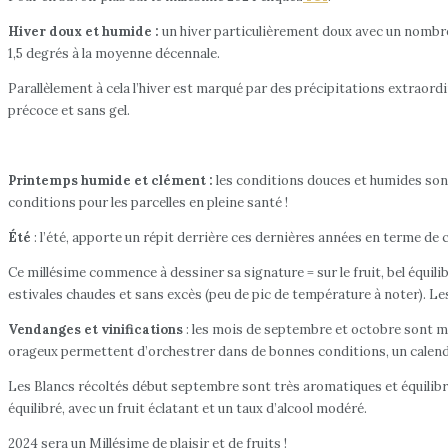
Hiver doux et humide :
un hiver particulièrement doux avec un nombre
1,5 degrés à la moyenne décennale.
Parallèlement à cela l’hiver est marqué par des précipitations extraor
précoce et sans gel.
Printemps humide et clément :
les conditions douces et humides sont
conditions pour les parcelles en pleine santé !
Été
: l’été, apporte un répit derrière ces dernières années en terme de
Ce millésime commence à dessiner sa signature = sur le fruit, bel équili
estivales chaudes et sans excès (peu de pic de température à noter). Le
Vendanges et vinifications
: les mois de septembre et octobre sont ma
orageux permettent d’orchestrer dans de bonnes conditions, un calendri
Les Blancs récoltés début septembre sont très aromatiques et équilibrés.
équilibré, avec un fruit éclatant et un taux d’alcool modéré.
2024 sera un Millésime de plaisir et de fruits !