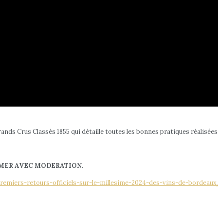
ands Crus Classés 1855 qui détaille toutes les bonnes pratiques réalisée
MMER AVEC MODERATION.
remiers-retours-officiels-sur-le-millesime-2024-des-vins-de-bordeaux