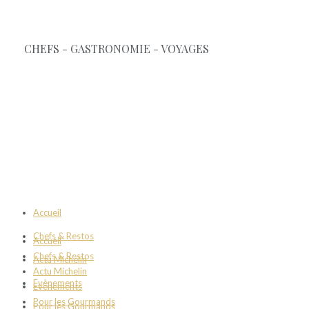
Accueil
Chefs & Restos
Accueil
Chefs & Restos
Actu Michelin
Actu Michelin
Evènements
Evènements
Pour les Gourmands
Pour les Gourmands