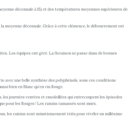
e moyenne décennale à 15) et des températures moyennes supérieures de
 à la moyenne décennale. Grâce à cette clémence, le débourrement est
ites. Les équipes ont géré. La floraison se passe dans de bonnes
ario avec une belle synthèse des polyphénols, sous ces conditions
ussi bien en Blanc qu’en vin Rouge.
 les journées ventées et ensoleillées qui entrecoupent les épisodes
que pour les Rouges ! Les raisins ramassés sont murs.
tous, les raisins sont minutieusement triés pour révéler un millésime