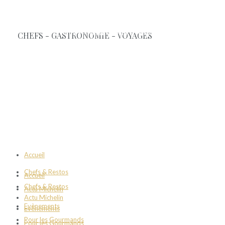
Accueil
Chefs & Restos
Accueil
Chefs & Restos
Actu Michelin
Actu Michelin
Evènements
Evènements
Pour les Gourmands
Pour les Gourmands