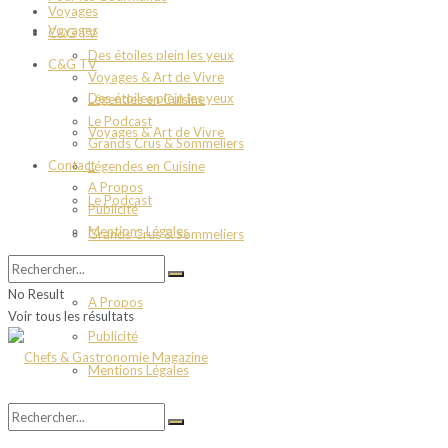
Voyages
Voyages
C&G TV
Des étoiles plein les yeux
C&G TV
Voyages & Art de Vivre
Des étoiles plein les yeux
Légendes en Cuisine
Le Podcast
Voyages & Art de Vivre
Grands Crus & Sommeliers
Contact
Légendes en Cuisine
A Propos
Le Podcast
Publicité
Mentions Légales
Grands Crus & Sommeliers
Contact
No Result
A Propos
Voir tous les résultats
Publicité
Mentions Légales