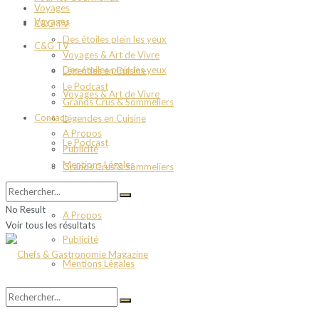
Voyages
Voyages
C&G TV
Des étoiles plein les yeux
C&G TV
Voyages & Art de Vivre
Des étoiles plein les yeux
Légendes en Cuisine
Le Podcast
Voyages & Art de Vivre
Grands Crus & Sommeliers
Contact
Légendes en Cuisine
A Propos
Le Podcast
Publicité
Mentions Légales
Grands Crus & Sommeliers
Contact
No Result
A Propos
Voir tous les résultats
Publicité
Mentions Légales