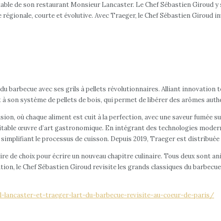
 table de son restaurant Monsieur Lancaster. Le Chef Sébastien Giroud y su
régionale, courte et évolutive. Avec Traeger, le Chef Sébastien Giroud in
barbecue avec ses grils à pellets révolutionnaires. Alliant innovation te
 à son système de pellets de bois, qui permet de libérer des arômes auth
on, où chaque aliment est cuit à la perfection, avec une saveur fumée subt
ritable œuvre d’art gastronomique. En intégrant des technologies modern
n simplifiant le processus de cuisson. Depuis 2019, Traeger est distribué
aire de choix pour écrire un nouveau chapitre culinaire. Tous deux sont
tion, le Chef Sébastien Giroud revisite les grands classiques du barbecue
-lancaster-et-traeger-lart-du-barbecue-revisite-au-coeur-de-paris/