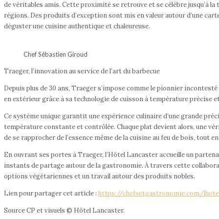
de véritables amis. Cette proximité se retrouve et se célèbre jusqu’à la
régions. Des produits d’exception sont mis en valeur autour d’une carte 
déguster une cuisine authentique et chaleureuse.
Chef Sébastien Giroud
Traeger, l’innovation au service de l’art du barbecue
Depuis plus de 30 ans, Traeger s’impose comme le pionnier incontesté du 
en extérieur grâce à sa technologie de cuisson à température précise et
Ce système unique garantit une expérience culinaire d’une grande précisi
température constante et contrôlée. Chaque plat devient alors, une vé
de se rapprocher de l’essence même de la cuisine au feu de bois, tout e
En ouvrant ses portes à Traeger, l’Hôtel Lancaster accueille un parten
instants de partage autour de la gastronomie. À travers cette collabora
options végétariennes et un travail autour des produits nobles.
Lien pour partager cet article :
https://chefsetgastronomie.com/lhotel
Source CP et visuels © Hôtel Lancaster.