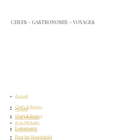
Accueil
Chefs & Restos
Accueil
Chefs & Restos
Actu Michelin
Actu Michelin
Evènements
Evènements
Pour les Gourmands
Pour les Gourmands