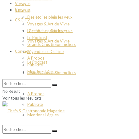
Voyages
Voyages
C&G TV
Des étoiles plein les yeux
C&G TV
Voyages & Art de Vivre
Des étoiles plein les yeux
Légendes en Cuisine
Le Podcast
Voyages & Art de Vivre
Grands Crus & Sommeliers
Contact
Légendes en Cuisine
A Propos
Le Podcast
Publicité
Mentions Légales
Grands Crus & Sommeliers
Contact
No Result
A Propos
Voir tous les résultats
Publicité
Mentions Légales