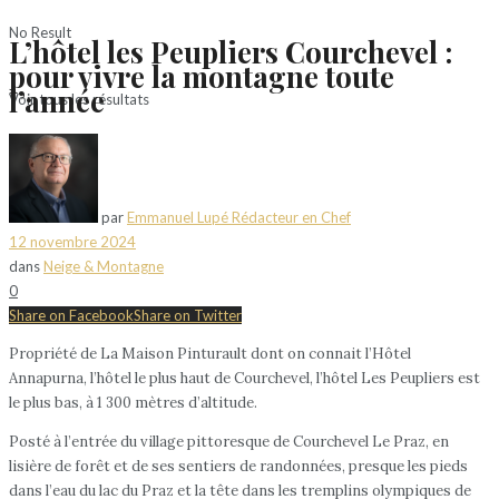
No Result
L’hôtel les Peupliers Courchevel :
pour vivre la montagne toute
l’année
Voir tous les résultats
par
Emmanuel Lupé Rédacteur en Chef
12 novembre 2024
dans
Neige & Montagne
0
Share on Facebook
Share on Twitter
Propriété de La Maison Pinturault dont on connait l’Hôtel
Annapurna, l’hôtel le plus haut de Courchevel, l’hôtel Les Peupliers est
le plus bas, à 1 300 mètres d’altitude.
Posté à l’entrée du village pittoresque de Courchevel Le Praz, en
lisière de forêt et de ses sentiers de randonnées, presque les pieds
dans l’eau du lac du Praz et la tête dans les tremplins olympiques de