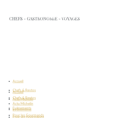
Accueil
Chefs & Restos
Accueil
Chefs & Restos
Actu Michelin
Actu Michelin
Evènements
Evènements
Pour les Gourmands
Pour les Gourmands