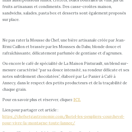
mais aussi poissons fumés, crozets, belles bouteilles de vins, jus de
fruits artisanaux et condiments. Des casse-croûtes maison,
sandwichs, salades, pasta box et desserts sont également proposés
sur place.
Ne pas rater la Mousse du Chef, une bière artisanale créée par Jean-
Rémi Caillon et brassée par les Mousses du Dahu, blonde douce et
rafraîchissante, délicatement parfumée de gentiane et d’agrumes.
Ou encore le café de spécialité de La Maison Pinturault, un blend sur-
mesure caractérisé “par sa douce intensité, sa rondeur délicate et ses
notes subtilement chocolatées”, élaboré par Le Panier à Café à
Annecy, dans le respect des petits producteurs et de la traçabilité de
chaque grain.
Pour en savoir plus et réserver, cliquez
ICI.
Lien pour partager cet article :
https://chefsetgastronomie.com/lhotel-les-peupliers-courchevel-
pour-vivre-la-montagne-toute-lannee/