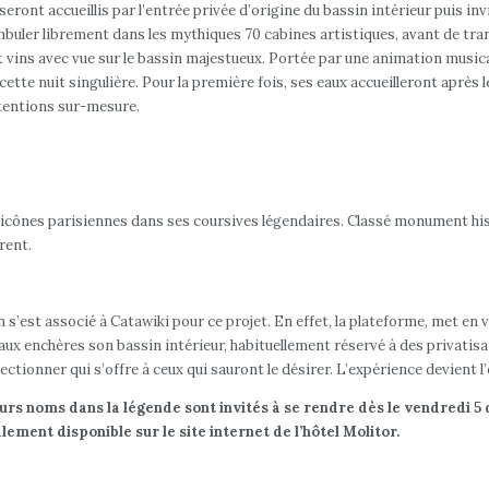
 seront accueillis par l’entrée privée d’origine du bassin intérieur puis i
buler librement dans les mythiques 70 cabines artistiques, avant de tra
ins avec vue sur le bassin majestueux. Portée par une animation musicale
 cette nuit singulière. Pour la première fois, ses eaux accueilleront après
ttentions sur-mesure.
et icônes parisiennes dans ses coursives légendaires. Classé monument his
trent.
n s’est associé à Catawiki pour ce projet. En effet, la plateforme, met en 
 aux enchères son bassin intérieur, habituellement réservé à des privati
lectionner qui s’offre à ceux qui sauront le désirer. L’expérience devient 
e leurs noms dans la légende sont invités à se rendre dès le vendredi
ement disponible sur le site internet de l’hôtel Molitor.