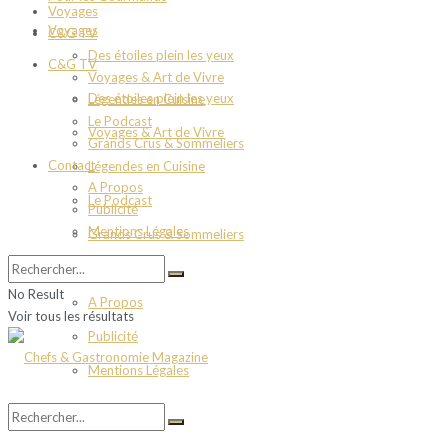
Voyages
Voyages
C&G TV
Des étoiles plein les yeux
C&G TV
Voyages & Art de Vivre
Des étoiles plein les yeux
Légendes en Cuisine
Le Podcast
Voyages & Art de Vivre
Grands Crus & Sommeliers
Contact
Légendes en Cuisine
A Propos
Le Podcast
Publicité
Mentions Légales
Grands Crus & Sommeliers
Contact
No Result
A Propos
Voir tous les résultats
Publicité
Mentions Légales