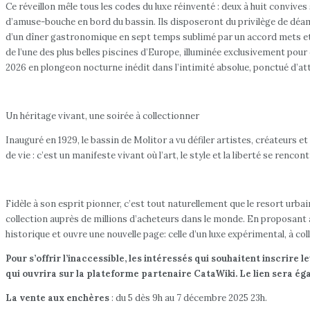
Ce réveillon mêle tous les codes du luxe réinventé : deux à huit convives
d’amuse-bouche en bord du bassin. Ils disposeront du privilège de déam
d’un dîner gastronomique en sept temps sublimé par un accord mets et v
de l’une des plus belles piscines d’Europe, illuminée exclusivement pour
2026 en plongeon nocturne inédit dans l’intimité absolue, ponctué d’a
Un héritage vivant, une soirée à collectionner
Inauguré en 1929, le bassin de Molitor a vu défiler artistes, créateurs 
de vie : c’est un manifeste vivant où l’art, le style et la liberté se rencon
Fidèle à son esprit pionner, c’est tout naturellement que le resort urbai
collection auprès de millions d’acheteurs dans le monde. En proposant
historique et ouvre une nouvelle page: celle d’un luxe expérimental, à col
Pour s’offrir l’inaccessible, les intéressés qui souhaitent inscrir
qui ouvrira sur la plateforme partenaire CataWiki. Le lien sera égal
La vente aux enchères
: du 5 dès 9h au 7 décembre 2025 23h.