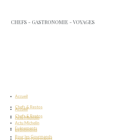
Accueil
Chefs & Restos
Accueil
Chefs & Restos
Actu Michelin
Actu Michelin
Evènements
Evènements
Pour les Gourmands
Pour les Gourmands