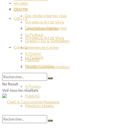
Voyages
Voyages
C&G TV
Des étoiles plein les yeux
C&G TV
Voyages & Art de Vivre
Des étoiles plein les yeux
Légendes en Cuisine
Le Podcast
Voyages & Art de Vivre
Grands Crus & Sommeliers
Contact
Légendes en Cuisine
A Propos
Le Podcast
Publicité
Mentions Légales
Grands Crus & Sommeliers
Contact
No Result
A Propos
Voir tous les résultats
Publicité
Mentions Légales