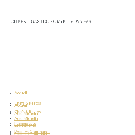
Accueil
Chefs & Restos
Accueil
Chefs & Restos
Actu Michelin
Actu Michelin
Evènements
Evènements
Pour les Gourmands
Pour les Gourmands