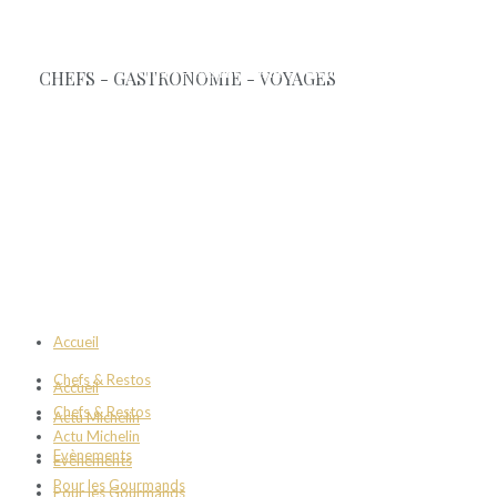
Accueil
Chefs & Restos
Accueil
Chefs & Restos
Actu Michelin
Actu Michelin
Evènements
Evènements
Pour les Gourmands
Pour les Gourmands