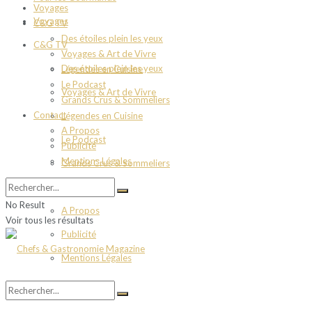
Voyages
Voyages
C&G TV
Des étoiles plein les yeux
C&G TV
Voyages & Art de Vivre
Des étoiles plein les yeux
Légendes en Cuisine
Le Podcast
Voyages & Art de Vivre
Grands Crus & Sommeliers
Contact
Légendes en Cuisine
A Propos
Le Podcast
Publicité
Mentions Légales
Grands Crus & Sommeliers
Contact
No Result
A Propos
Voir tous les résultats
Publicité
Mentions Légales