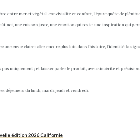
libre entre mer et végétal, convivialité et confort, l’épure quête de plénitu
n goût net, une cuisson juste, une émotion qui reste, une inspiration qui pe
une envie claire : aller encore plus loin dans l’histoire, l’identité, la sig
ais pas uniquement ; et laisser parler le produit, avec sincérité et précision.
es déjeuners du lundi, mardi, jeudi et vendredi.
elle édition 2026 Californie