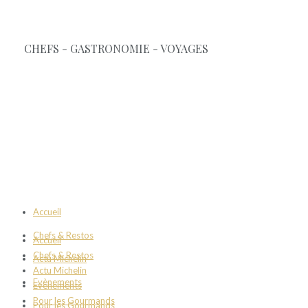
Accueil
Chefs & Restos
Accueil
Chefs & Restos
Actu Michelin
Actu Michelin
Evènements
Evènements
Pour les Gourmands
Pour les Gourmands