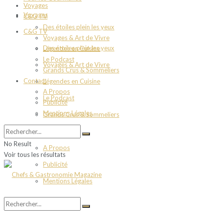
Voyages
Voyages
C&G TV
Des étoiles plein les yeux
C&G TV
Voyages & Art de Vivre
Des étoiles plein les yeux
Légendes en Cuisine
Le Podcast
Voyages & Art de Vivre
Grands Crus & Sommeliers
Contact
Légendes en Cuisine
A Propos
Le Podcast
Publicité
Mentions Légales
Grands Crus & Sommeliers
Contact
No Result
A Propos
Voir tous les résultats
Publicité
Mentions Légales