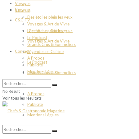
Voyages
Voyages
C&G TV
Des étoiles plein les yeux
C&G TV
Voyages & Art de Vivre
Des étoiles plein les yeux
Légendes en Cuisine
Le Podcast
Voyages & Art de Vivre
Grands Crus & Sommeliers
Contact
Légendes en Cuisine
A Propos
Le Podcast
Publicité
Mentions Légales
Grands Crus & Sommeliers
Contact
No Result
A Propos
Voir tous les résultats
Publicité
Mentions Légales