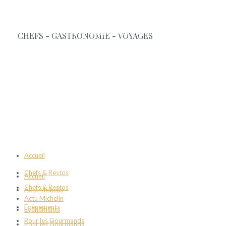
Accueil
Chefs & Restos
Accueil
Chefs & Restos
Actu Michelin
Actu Michelin
Evènements
Evènements
Pour les Gourmands
Pour les Gourmands