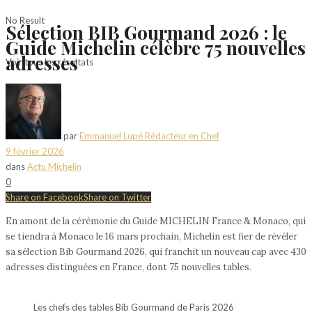
No Result
Sélection BIB Gourmand 2026 : le
Guide Michelin célèbre 75 nouvelles
adresses
Voir tous les résultats
par
Emmanuel Lupé Rédacteur en Chef
9 février 2026
dans
Actu Michelin
0
Share on Facebook
Share on Twitter
En amont de la cérémonie du Guide MICHELIN France & Monaco, qui
se tiendra à Monaco le 16 mars prochain, Michelin est fier de révéler
sa sélection Bib Gourmand 2026, qui franchit un nouveau cap avec 430
adresses distinguées en France, dont 75 nouvelles tables.
Les chefs des tables Bib Gourmand de Paris 2026