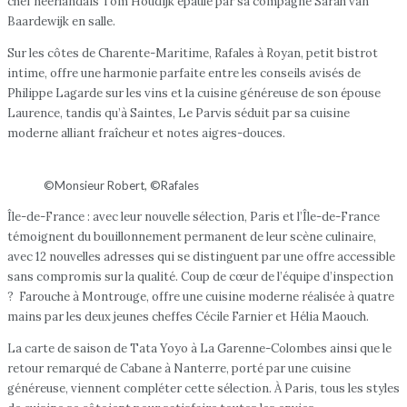
chef néerlandais Tom Houdijk épaulé par sa compagne Sarah van
Baardewijk en salle.
Sur les côtes de Charente-Maritime, Rafales à Royan, petit bistrot
intime, offre une harmonie parfaite entre les conseils avisés de
Philippe Lagarde sur les vins et la cuisine généreuse de son épouse
Laurence, tandis qu’à Saintes, Le Parvis séduit par sa cuisine
moderne alliant fraîcheur et notes aigres-douces.
©Monsieur Robert, ©Rafales
Île-de-France : avec leur nouvelle sélection, Paris et l’Île-de-France
témoignent du bouillonnement permanent de leur scène culinaire,
avec 12 nouvelles adresses qui se distinguent par une offre accessible
sans compromis sur la qualité. Coup de cœur de l’équipe d’inspection
? Farouche à Montrouge, offre une cuisine moderne réalisée à quatre
mains par les deux jeunes cheffes Cécile Farnier et Hélia Maouch.
La carte de saison de Tata Yoyo à La Garenne-Colombes ainsi que le
retour remarqué de Cabane à Nanterre, porté par une cuisine
généreuse, viennent compléter cette sélection. À Paris, tous les styles