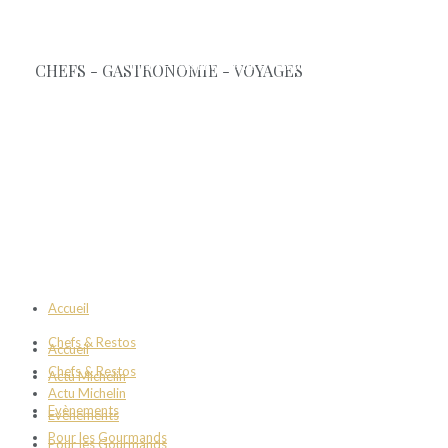
Accueil
Chefs & Restos
Accueil
Chefs & Restos
Actu Michelin
Actu Michelin
Evènements
Evènements
Pour les Gourmands
Pour les Gourmands