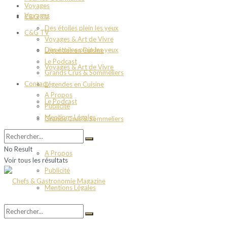
Voyages
Voyages
C&G TV
Des étoiles plein les yeux
C&G TV
Voyages & Art de Vivre
Des étoiles plein les yeux
Légendes en Cuisine
Le Podcast
Voyages & Art de Vivre
Grands Crus & Sommeliers
Contact
Légendes en Cuisine
A Propos
Le Podcast
Publicité
Mentions Légales
Grands Crus & Sommeliers
Contact
No Result
A Propos
Voir tous les résultats
Publicité
Mentions Légales