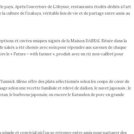
e pays. Après l’ouverture de L’Abysse, restaurants étoilés dédiés à l’art
a culture de l’izakaya, véritable lieu de vie et de partage entre amis au
ceptions et cuvées uniques signés de la Maison DASSAI. Située dans la
 de sakés a été choisie avec soin pour répondre aux saveurs de chaque
ore le « Future – with farmer », produit avec un riz non-calibré pour
 Yannick Alléno offre des plats sélectionnés selon les coups de cœur du
age selon une recette familiale et relevé de daïkon, le navet japonais ; le
chotan, le barbecue japonais; ou encore le Katsudon de porc en grande
ieu simple et convivial où l’on se retrouve entre amis pour partager des