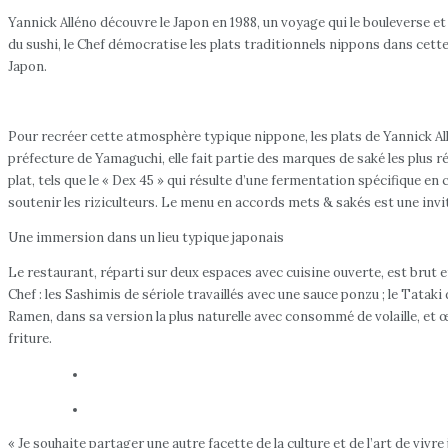
Yannick Alléno découvre le Japon en 1988, un voyage qui le bouleverse et
du sushi, le Chef démocratise les plats traditionnels nippons dans cette 
Japon.
Pour recréer cette atmosphère typique nippone, les plats de Yannick All
préfecture de Yamaguchi, elle fait partie des marques de saké les plus 
plat, tels que le « Dex 45 » qui résulte d’une fermentation spécifique en
soutenir les riziculteurs. Le menu en accords mets & sakés est une invit
Une immersion dans un lieu typique japonais
Le restaurant, réparti sur deux espaces avec cuisine ouverte, est brut 
Chef : les Sashimis de sériole travaillés avec une sauce ponzu ; le Tataki 
Ramen, dans sa version la plus naturelle avec consommé de volaille, et œ
friture.
« Je souhaite partager une autre facette de la culture et de l’art de vivr