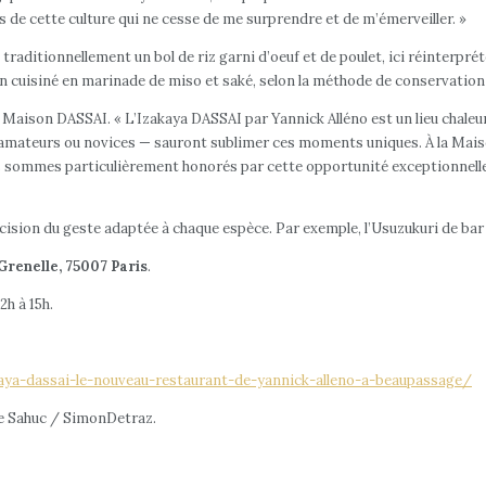
rs de cette culture qui ne cesse de me surprendre et de m’émerveiller. »
aditionnellement un bol de riz garni d’oeuf et de poulet, ici réinterprét
on cuisiné en marinade de miso et saké, selon la méthode de conservation
a, Maison DASSAI. « L’Izakaya DASSAI par Yannick Alléno est un lieu chaleu
s, amateurs ou novices — sauront sublimer ces moments uniques. À la Mais
 sommes particulièrement honorés par cette opportunité exceptionnelle qu
écision du geste adaptée à chaque espèce. Par exemple, l’Usuzukuri de bar 
Grenelle, 75007 Paris
.
2h à 15h.
aya-dassai-le-nouveau-restaurant-de-yannick-alleno-a-beaupassage/
ce Sahuc / SimonDetraz.