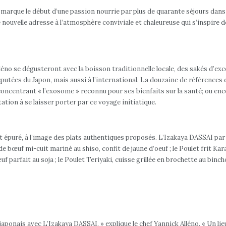
 marque le début d’une passion nourrie par plus de quarante séjours dans l
nouvelle adresse à l’atmosphère conviviale et chaleureuse qui s’inspire de l
éno se dégusteront avec la boisson traditionnelle locale, des sakés d’ex
réputées du Japon, mais aussi à l’international. La douzaine de références
 concentrant « l’exosome » reconnu pour ses bienfaits sur la santé; ou enc
ation à se laisser porter par ce voyage initiatique.
et épuré, à l’image des plats authentiques proposés. L’Izakaya DASSAI par
de bœuf mi-cuit mariné au shiso, confit de jaune d’oeuf ; le Poulet frit Kara
uf parfait au soja ; le Poulet Teriyaki, cuisse grillée en brochette au bin
e japonais avec L’Izakaya DASSAI, » explique le chef Yannick Alléno. « Un l