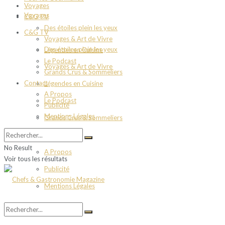
Voyages
Voyages
C&G TV
Des étoiles plein les yeux
C&G TV
Voyages & Art de Vivre
Des étoiles plein les yeux
Légendes en Cuisine
Le Podcast
Voyages & Art de Vivre
Grands Crus & Sommeliers
Contact
Légendes en Cuisine
A Propos
Le Podcast
Publicité
Mentions Légales
Grands Crus & Sommeliers
Contact
No Result
A Propos
Voir tous les résultats
Publicité
Mentions Légales