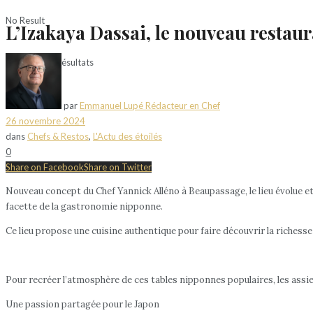
No Result
L’Izakaya Dassai, le nouveau restau
Voir tous les résultats
par
Emmanuel Lupé Rédacteur en Chef
26 novembre 2024
dans
Chefs & Restos
,
L'Actu des étoilés
0
Share on Facebook
Share on Twitter
Nouveau concept du Chef Yannick Alléno à Beaupassage, le lieu évolue et 
facette de la gastronomie nipponne.
Ce lieu propose une cuisine authentique pour faire découvrir la richesse 
Pour recréer l’atmosphère de ces tables nipponnes populaires, les assi
Une passion partagée pour le Japon