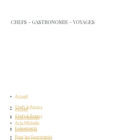
Accueil
Chefs & Restos
Accueil
Chefs & Restos
Actu Michelin
Actu Michelin
Evènements
Evènements
Pour les Gourmands
Pour les Gourmands