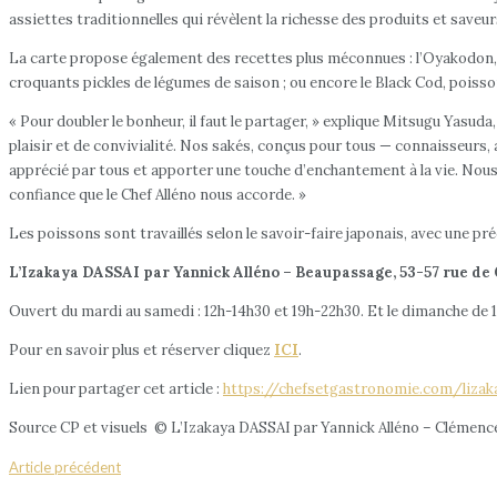
assiettes traditionnelles qui révèlent la richesse des produits et saveu
La carte propose également des recettes plus méconnues : l’Oyakodon, tr
croquants pickles de légumes de saison ; ou encore le Black Cod, poiss
« Pour doubler le bonheur, il faut le partager, » explique Mitsugu Yasud
plaisir et de convivialité. Nos sakés, conçus pour tous — connaisseur
apprécié par tous et apporter une touche d’enchantement à la vie. Nous
confiance que le Chef Alléno nous accorde. »
Les poissons sont travaillés selon le savoir-faire japonais, avec une pr
L’Izakaya DASSAI par Yannick Alléno – Beaupassage, 53-57 rue de 
Ouvert du mardi au samedi : 12h-14h30 et 19h-22h30. Et le dimanche de 1
Pour en savoir plus et réserver cliquez
ICI
.
Lien pour partager cet article :
https://chefsetgastronomie.com/lizak
Source CP et visuels © L’Izakaya DASSAI par Yannick Alléno – Clémen
Article précédent