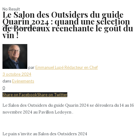
No Result
Le Salon des Outsiders du guide
Quarin 2024 : quand une sélection
de Bordeaux réenchante le goût du
Voir tous les résultats
vin !
par
Emmanuel Lupé Rédacteur en Chef
3 octobre 2024
dans
Evènements
0
Share on Facebook
Share on Twitter
Le Salon des Outsiders du guide Quarin 2024 se déroulera du 14 au 16
novembre 2024 au Pavillon Ledoyen .
Le pain s’invite au Salon des Outsiders 2024