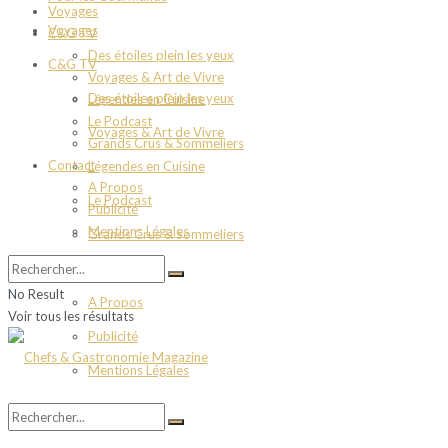
Voyages
Voyages
C&G TV
Des étoiles plein les yeux
C&G TV
Voyages & Art de Vivre
Des étoiles plein les yeux
Légendes en Cuisine
Le Podcast
Voyages & Art de Vivre
Grands Crus & Sommeliers
Contact
Légendes en Cuisine
A Propos
Le Podcast
Publicité
Mentions Légales
Grands Crus & Sommeliers
Contact
No Result
A Propos
Voir tous les résultats
Publicité
Mentions Légales