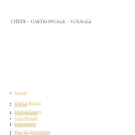
Accueil
Chefs & Restos
Accueil
Chefs & Restos
Actu Michelin
Actu Michelin
Evènements
Evènements
Pour les Gourmands
Pour les Gourmands