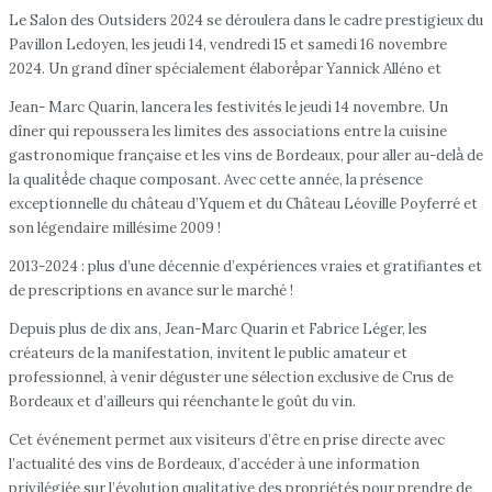
Le Salon des Outsiders 2024 se déroulera dans le cadre prestigieux du
Pavillon Ledoyen, les jeudi 14, vendredi 15 et samedi 16 novembre
2024. Un grand dîner spécialement élaboré́par Yannick Alléno et
Jean- Marc Quarin, lancera les festivités le jeudi 14 novembre. Un
dîner qui repoussera les limites des associations entre la cuisine
gastronomique française et les vins de Bordeaux, pour aller au-delà̀ de
la qualité́de chaque composant. Avec cette année, la présence
exceptionnelle du château d’Yquem et du Château Léoville Poyferré et
son légendaire millésime 2009 !
2013-2024 : plus d’une décennie d’expériences vraies et gratifiantes et
de prescriptions en avance sur le marché !
Depuis plus de dix ans, Jean-Marc Quarin et Fabrice Léger, les
créateurs de la manifestation, invitent le public amateur et
professionnel, à venir déguster une sélection exclusive de Crus de
Bordeaux et d’ailleurs qui réenchante le goût du vin.
Cet événement permet aux visiteurs d’être en prise directe avec
l’actualité des vins de Bordeaux, d’accéder à une information
privilégiée sur l’évolution qualitative des propriétés pour prendre de